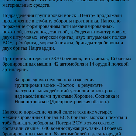
материальных средств.
Подразделения группировки войск «Центр» продолжали
продвижение в глубину обороны противника. Нанесено
поражение формированиям пяти механизированных,
пехотной, воздушно-десантной, трёх десантно-штурмовых,
двух штурмовых, егерской бригад, двух штурмовых полков
ВСУ, трёх бригад морской пехоты, бригады теробороны и
двух бригад Нацгвардии.
Противник потерял до 3370 боевиков, пять танков, 16 боевых
бронированных машин, 42 автомобиля и 14 орудий полевой
артиллерии.
За прошедшую неделю подразделения
группировки войск «Восток» в результате
наступательных действий установили контроль
над населёнными пунктами Хорошее, Сосновка и
Новопетровское (Днепропетровская область).
Нанесено поражение живой силе и технике четырёх
механизированных бригад ВСУ, бригады морской пехоты и
трёх бригад теробороны. Потери ВСУ в этом секторе
составили свыше 1640 военнослужащих, танк, 18 боевых
бронированных машин, 68 автомобилей и десять орудий