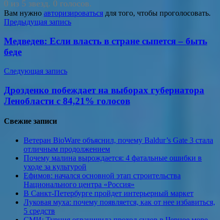
0 из 5 звезд. 0 голосов.
Вам нужно
авторизироваться
для того, чтобы проголосовать.
Навигация
Предыдущая запись
по
Медведев: Если власть в стране сыпется – быть
записям
беде
Следующая запись
Дрозденко побеждает на выборах губернатора
Ленобласти с 84,21% голосов
Свежие записи
Ветеран BioWare объяснил, почему Baldur’s Gate 3 стала
отличным продолжением
Почему малина вырождается: 4 фатальные ошибки в
уходе за культурой
Ефимов: начался основной этап строительства
Национального центра «Россия»
В Санкт-Петербурге пройдет интерьерный маркет
Луковая муха: почему появляется, как от нее избавиться,
5 средств
СМИ: Турция ограничила проход судов в Черное море