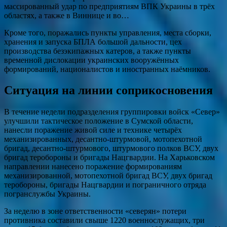
массированный удар по предприятиям ВПК Украины в трёх
областях, а также в Виннице и во…
Кроме того, поражались пункты управления, места сборки,
хранения и запуска БПЛА большой дальности, цех
производства безэкипажных катеров, а также пункты
временной дислокации украинских вооружённых
формирований, националистов и иностранных наёмников.
Ситуация на линии соприкосновения
В течение недели подразделения группировки войск «Север»
улучшили тактическое положение в Сумской области,
нанесли поражение живой силе и технике четырёх
механизированных, десантно-штурмовой, мотопехотной
бригад, десантно-штурмового, штурмового полков ВСУ, двух
бригад теробороны и бригады Нацгвардии. На Харьковском
направлении нанесено поражение формированиям
механизированной, мотопехотной бригад ВСУ, двух бригад
теробороны, бригады Нацгвардии и пограничного отряда
погранслужбы Украины.
За неделю в зоне ответственности «северян» потери
противника составили свыше 1220 военнослужащих, три