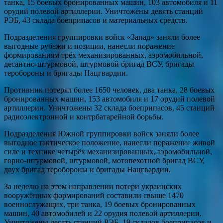
танка, 15 боевых бронированных машин, 103 автомобиля и 11
орудий полевой артиллерии. Уничтожены девять станций
РЭБ, 43 склада боеприпасов и материальных средств.
Подразделения группировки войск «Запад» заняли более
выгодные рубежи и позиции, нанесли поражение
формированиям трёх механизированных, аэромобильной,
десантно-штурмовой, штурмовой бригад ВСУ, бригады
теробороны и бригады Нацгвардии.
Противник потерял более 1650 человек, два танка, 28 боевых
бронированных машин, 153 автомобиля и 17 орудий полевой
артиллерии. Уничтожены 32 склада боеприпасов, 45 станций
радиоэлектронной и контрбатарейной борьбы.
Подразделения Южной группировки войск заняли более
выгодное тактическое положение, нанесли поражение живой
силе и технике четырёх механизированных, аэромобильной,
горно-штурмовой, штурмовой, мотопехотной бригад ВСУ,
двух бригад теробороны и бригады Нацгвардии.
За неделю на этом направлении потери украинских
вооружённых формирований составили свыше 1470
военнослужащих, три танка, 19 боевых бронированных
машин, 40 автомобилей и 22 орудия полевой артиллерии.
Уничтожены десять станций РЭБ, 19 складов боеприпасов и