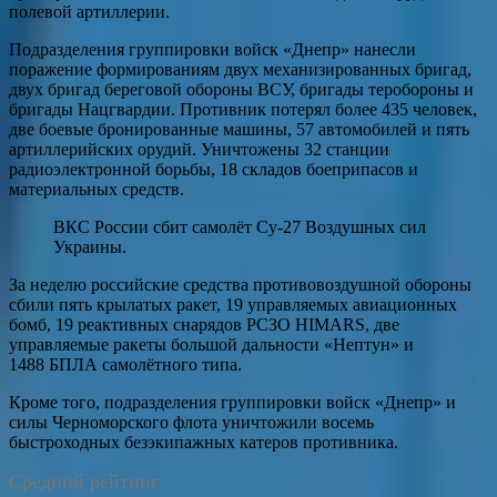
полевой артиллерии.
Подразделения группировки войск «Днепр» нанесли
поражение формированиям двух механизированных бригад,
двух бригад береговой обороны ВСУ, бригады теробороны и
бригады Нацгвардии. Противник потерял более 435 человек,
две боевые бронированные машины, 57 автомобилей и пять
артиллерийских орудий. Уничтожены 32 станции
радиоэлектронной борьбы, 18 складов боеприпасов и
материальных средств.
ВКС России сбит самолёт Су-27 Воздушных сил
Украины.
За неделю российские средства противовоздушной обороны
сбили пять крылатых ракет, 19 управляемых авиационных
бомб, 19 реактивных снарядов РСЗО HIMARS, две
управляемые ракеты большой дальности «Нептун» и
1488 БПЛА самолётного типа.
Кроме того, подразделения группировки войск «Днепр» и
силы Черноморского флота уничтожили восемь
быстроходных безэкипажных катеров противника.
Средний рейтинг