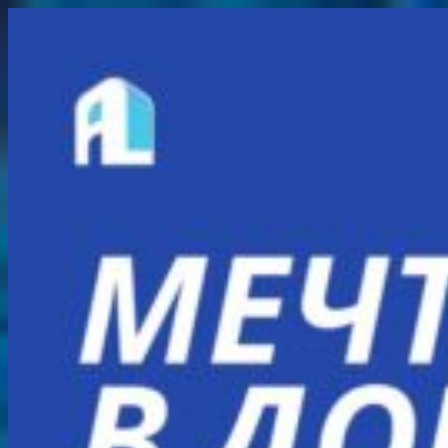
Перейти
к
содержимому