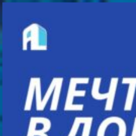
Перейти
к
содержимому