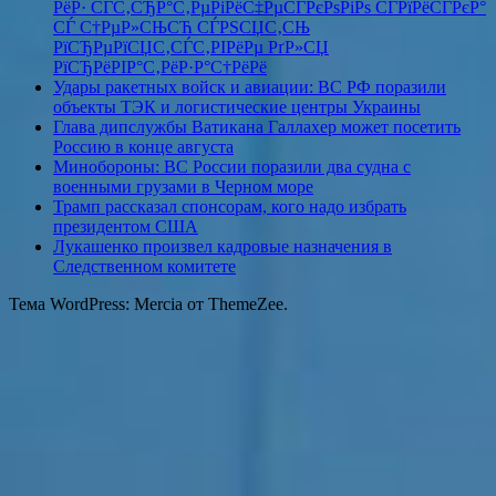
РёР· СЃС‚СЂР°С‚РµРіРёС‡РµСЃРєРѕРіРѕ СЃРїРёСЃРєР°
СЃ С†РµР»СЊСЋ СЃРЅСЏС‚СЊ
РїСЂРµРїСЏС‚СЃС‚РІРёРµ РґР»СЏ
РїСЂРёРІР°С‚РёР·Р°С†РёРё
Удары ракетных войск и авиации: ВС РФ поразили
объекты ТЭК и логистические центры Украины
Глава дипслужбы Ватикана Галлахер может посетить
Россию в конце августа
Минобороны: ВС России поразили два судна с
военными грузами в Черном море
Трамп рассказал спонсорам, кого надо избрать
президентом США
Лукашенко произвел кадровые назначения в
Следственном комитете
Тема WordPress: Mercia от ThemeZee.