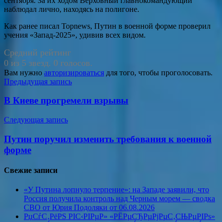
сентября. За их ходом Верховный главнокомандующий
наблюдал лично, находясь на полигоне.
Как ранее писал Topnews, Путин в военной форме проверил
учения «Запад-2025», удивив всех видом.
Средний рейтинг
0 из 5 звезд. 0 голосов.
Вам нужно
авторизироваться
для того, чтобы проголосовать.
Навигация
Предыдущая запись
по
В Киеве прогремели взрывы
записям
Следующая запись
Путин поручил изменить требования к военной
форме
Свежие записи
«У Путина лопнуло терпение»: на Западе заявили, что
Россия получила контроль над Черным морем — сводка
СВО от Юрия Подоляки от 06.08.2026
РџСѓС‚РёРЅ РІС‹РІРµР» «РЁРµСЂРµРјРµС‚СЊРµРІРѕ»