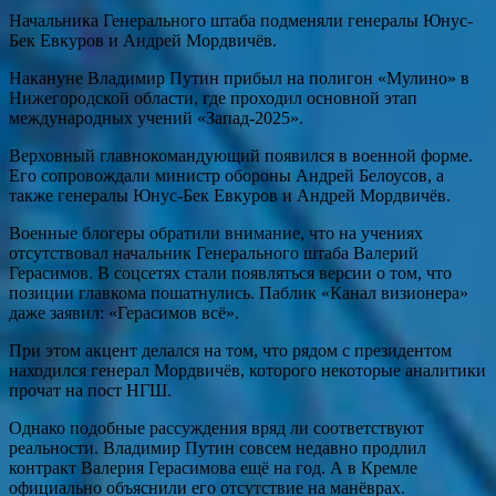
Начальника Генерального штаба подменяли генералы Юнус-
Бек Евкуров и Андрей Мордвичёв.
Накануне Владимир Путин прибыл на полигон «Мулино» в
Нижегородской области, где проходил основной этап
международных учений «Запад-2025».
Верховный главнокомандующий появился в военной форме.
Его сопровождали министр обороны Андрей Белоусов, а
также генералы Юнус-Бек Евкуров и Андрей Мордвичёв.
Военные блогеры обратили внимание, что на учениях
отсутствовал начальник Генерального штаба Валерий
Герасимов. В соцсетях стали появляться версии о том, что
позиции главкома пошатнулись. Паблик «Канал визионера»
даже заявил: «Герасимов всё».
При этом акцент делался на том, что рядом с президентом
находился генерал Мордвичёв, которого некоторые аналитики
прочат на пост НГШ.
Однако подобные рассуждения вряд ли соответствуют
реальности. Владимир Путин совсем недавно продлил
контракт Валерия Герасимова ещё на год. А в Кремле
официально объяснили его отсутствие на манёврах.