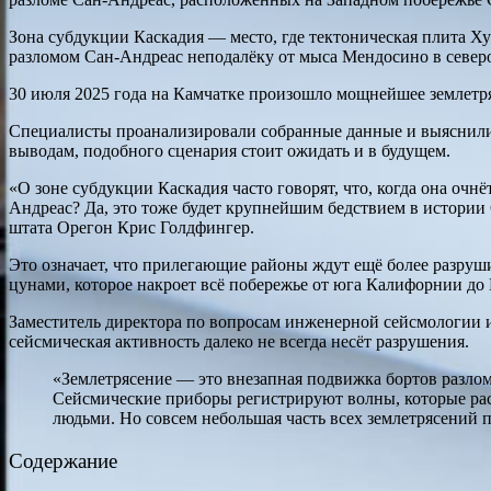
Зона субдукции Каскадия — место, где тектоническая плита Х
разломом Сан-Андреас неподалёку от мыса Мендосино в северо
30 июля 2025 года на Камчатке произошло мощнейшее землетр
Специалисты проанализировали собранные данные и выяснили, 
выводам, подобного сценария стоит ожидать и в будущем.
«О зоне субдукции Каскадия часто говорят, что, когда она очн
Андреас? Да, это тоже будет крупнейшим бедствием в истории
штата Орегон Крис Голдфингер.
Это означает, что прилегающие районы ждут ещё более разруши
цунами, которое накроет всё побережье от юга Калифорнии до
Заместитель директора по вопросам инженерной сейсмологии и
сейсмическая активность далеко не всегда несёт разрушения.
«Землетрясение — это внезапная подвижка бортов разлом
Сейсмические приборы регистрируют волны, которые рас
людьми. Но совсем небольшая часть всех землетрясений 
Содержание