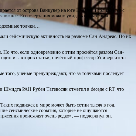
рается от острова Ванкувер на юге Канады и сближается с
я южнее. Его очертания можно увидеть на материке.
 Подземные толчки…
али сейсмическую активность на разломе Сан-Андреас. По их
и. Но что, если одновременно с этим проснётся разлом Сан-
 один из авторов статьи, почётный профессор Университета
е того, учёные предупреждают, что за толчками последует
 Шмидта РАН Рубен Татевосян отметил в беседе с RT, что
 Таких подвижек в мире может быть сотни тысяч в год.
ьшие сейсмические события, которые не ощущаются
трясения происходят очень редко», — подчеркнул он.