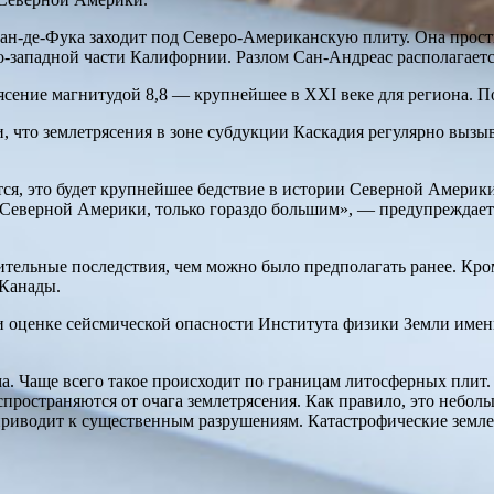
уан-де-Фука заходит под Северо-Американскую плиту. Она прости
-западной части Калифорнии. Разлом Сан-Андреас располагаетс
ясение магнитудой 8,8 — крупнейшее в XXI веке для региона.
что землетрясения в зоне субдукции Каскадия регулярно вызыв
ётся, это будет крупнейшее бедствие в истории Северной Америк
 Северной Америки, только гораздо большим», — предупреждает
тельные последствия, чем можно было предполагать ранее. Кром
 Канады.
 оценке сейсмической опасности Института физики Земли имени
а. Чаще всего такое происходит по границам литосферных плит.
пространяются от очага землетрясения. Как правило, это небол
приводит к существенным разрушениям. Катастрофические земле