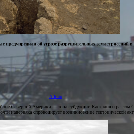
ные предупредили об угрозе разрушительных землетрясений
Admin
районе Северной Америки — зона субдукции Каскадия и разлом 
почти наверняка спровоцирует возникновение тектонической акт