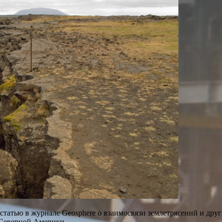
атью в журнале Geosphere о взаимосвязи землетрясений и друг
 Северной Америки.