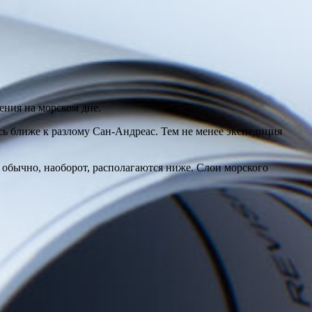
ения на морском дне.
сь ближе к разлому Сан-Андреас. Тем не менее экспедиция
 обычно, наоборот, располагаются ниже. Слои морского