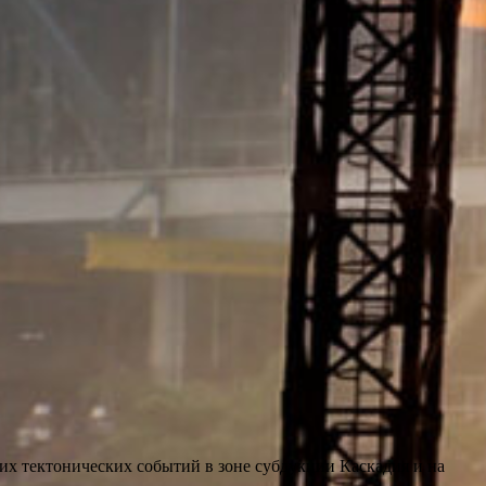
их тектонических событий в зоне субдукции Каскадия и на