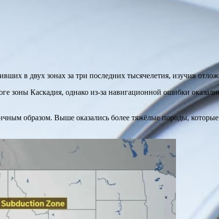
вших в двух зонах за три последних тысячелетия, изучив отлож
юге зоны Каскадия, однако из-за навигационной ошибки оказали
ичным образом. Выше оказались более тяжёлые породы, которые