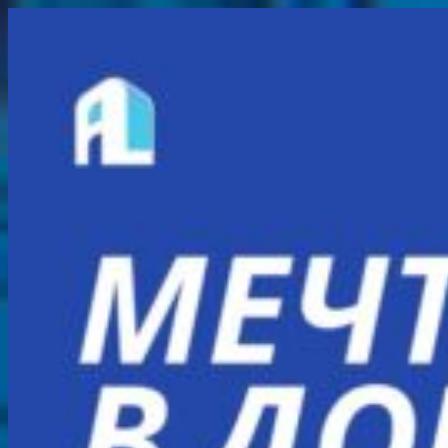
Перейти
к
содержимому