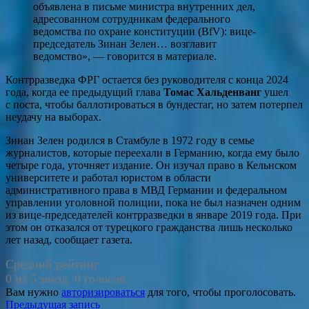
объявлена в письме министра внутренних дел,
адресованном сотрудникам федерального
ведомства по охране конституции (BfV): вице-
председатель Зинан Зелен… возглавит
ведомство», — говорится в материале.
Контрразведка ФРГ остается без руководителя с конца 2024
года, когда ее предыдущий глава
Томас Хальденванг
ушел
с поста, чтобы баллотироваться в бундестаг, но затем потерпел
неудачу на выборах.
Зинан Зелен родился в Стамбуле в 1972 году в семье
журналистов, которые переехали в Германию, когда ему было
четыре года, уточняет издание. Он изучал право в Кельнском
университете и работал юристом в области
административного права в МВД Германии и федеральном
управлении уголовной полиции, пока не был назначен одним
из вице-председателей контрразведки в январе 2019 года. При
этом он отказался от турецкого гражданства лишь несколько
лет назад, сообщает газета.
Средний рейтинг
0 из 5 звезд. 0 голосов.
Вам нужно
авторизироваться
для того, чтобы проголосовать.
Навигация
Предыдущая запись