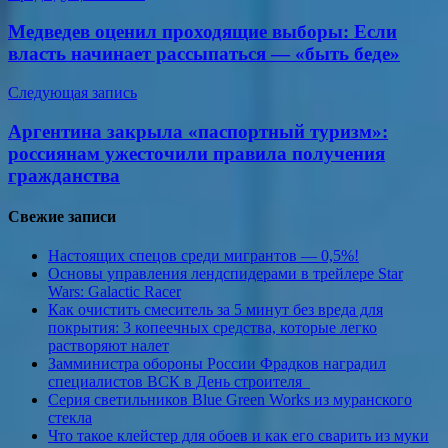
по
Медведев оценил проходящие выборы: Если
записям
власть начинает рассыпаться — «быть беде»
Следующая запись
Аргентина закрыла «паспортный туризм»:
россиянам ужесточили правила получения
гражданства
Свежие записи
Настоящих спецов среди мигрантов — 0,5%!
Основы управления лендспидерами в трейлере Star
Wars: Galactic Racer
Как очистить смеситель за 5 минут без вреда для
покрытия: 3 копеечных средства, которые легко
растворяют налет
Замминистра обороны России Фрадков наградил
специалистов ВСК в День строителя
Серия светильников Blue Green Works из муранского
стекла
Что такое клейстер для обоев и как его сварить из муки