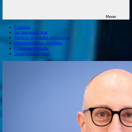
Меню
Главная
Загородный дом
Мебель и дизайн интерьера
Отопительные системы
Стройматериалы
Электрика в доме