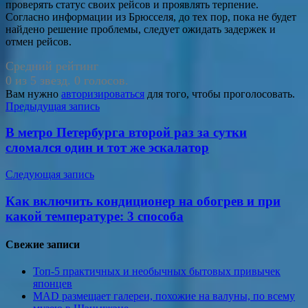
проверять статус своих рейсов и проявлять терпение.
Согласно информации из Брюсселя, до тех пор, пока не будет
найдено решение проблемы, следует ожидать задержек и
отмен рейсов.
Средний рейтинг
0 из 5 звезд. 0 голосов.
Вам нужно
авторизироваться
для того, чтобы проголосовать.
Навигация
Предыдущая запись
по
В метро Петербурга второй раз за сутки
записям
сломался один и тот же эскалатор
Следующая запись
Как включить кондиционер на обогрев и при
какой температуре: 3 способа
Свежие записи
Топ-5 практичных и необычных бытовых привычек
японцев
MAD размещает галереи, похожие на валуны, по всему