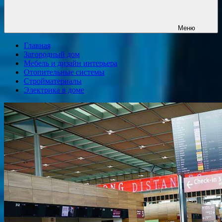
Меню
Главная
Загородный дом
Мебель и дизайн интерьера
Отопительные системы
Стройматериалы
Электрика в доме