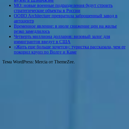
музею в Шэньчжэне
МО: новые военные подразделения будут строить
стратегические объекты в России
OOIIO Architecture превратила заброшенный завод в
автоцентр
Временное явление: в июле снижение цен на жилье
резко замедлилось
Четверть миллиона долларов: визовый залог для
иммигрантов введут в США
«Жить еще больше хочется»: туристка рассказала, чем ее
покорил круиз по Волге и Каме
Тема WordPress: Mercia от ThemeZee.