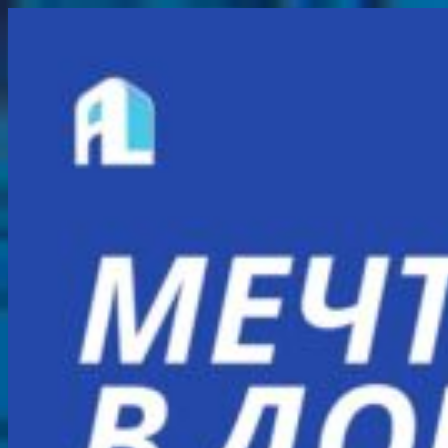
Перейти
к
содержимому