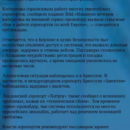
Кибератака парализовала работу многих европейских
аэропортов, сообщило издание Bild.»Накануне вечером
кибератака на внешний сервис-провайдер вызвала серьезные
сбои в работе аэропортов по всей Европе», ― говорится в
публикации.
Отмечается, что в Берлине в целях безопасности был
полностью отключен доступ к системам, что вызвало длинные
очереди, задержки и отмены рейсов. Пассажиры столкнулись
с большими неудобствами: регистрация и посадка
проводились вручную, а время ожидания увеличилось на
несколько часов.
Аналогичная ситуация наблюдалась и в Брюсселе. В
частности, в международном аэропорту Брюсселя «Завентем»
наблюдались задержки с вылетом.
Лондонский аэропорт «Хитроу» также сообщил о возникших
проблемах, назвав их «техническим сбоем». Тем временем
сервис-провайдер, чьи системы используются на многих
европейских авиахабах, работает над решением возникшей
проблемы.
Власти аэропортов рекомендуют пассажирам заранее