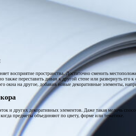
я
яет восприятие пространства. Достаточно сменить местоположен
о также переставить диван к другой стене или развернуть его к
о окна на другое, добавив новые декоративные элементы, напр
екора
ток и других декоративных элементов. Даже такая мелочь спосо
когда предметы объединяют по цвету, форме или тематике.