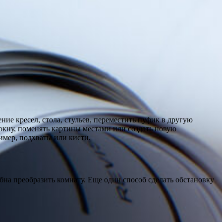
ие кресел, стола, стульев, переместить пуфик в другую
 окну, поменять картины местами или создать новую
имер, подхваты или кисти.
бна преобразить комнату. Еще один способ сделать обстановку