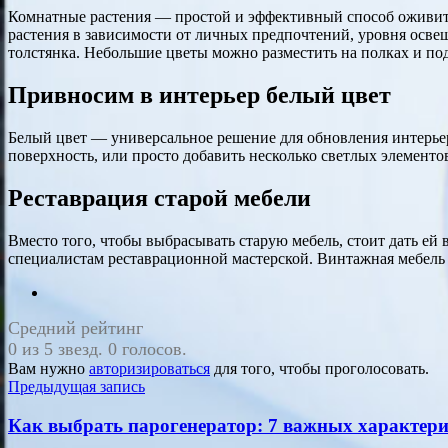
Комнатные растения — простой и эффективный способ оживить
растения в зависимости от личных предпочтений, уровня осве
толстянка. Небольшие цветы можно разместить на полках и по
Привносим в интерьер белый цвет
Белый цвет — универсальное решение для обновления интерьера
поверхность, или просто добавить несколько светлых элементо
Реставрация старой мебели
Вместо того, чтобы выбрасывать старую мебель, стоит дать ей
специалистам реставрационной мастерской. Винтажная мебель
Средний рейтинг
0 из 5 звезд. 0 голосов.
Вам нужно
авторизироваться
для того, чтобы проголосовать.
Навигация
Предыдущая запись
по
Как выбрать парогенератор: 7 важных характери
записям