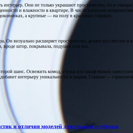
 интерьер. Они не только украшают пространство, но и очищаю
щенности и влажности в квартире. В числе наиболее неприхотли
доконниках, а крупные — на полу в красивых горшках.
. Он визуально расширяет пространство, делает его светлее и 
в, вроде штор, покрывала, подушек или ваз.
 второй шанс. Освежить комод, стулья или шкаф можно самостоят
 добавит интерьеру уникальности и шарма. Главное — гармонич
стик и отличия моделей для глажки и уборки