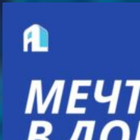
Перейти
к
содержимому