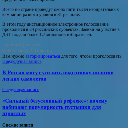
Всего по стране проведут около пяти тысяч избирательных
кампаний разного уровня в 81 регионе.
В этом году дистанционное электронное голосование
проводится в 24 российских субъектах. Заявки на участие в
ДЭГ подали более 1,7 миллиона избирателей.
Средний рейтинг
0 из 5 звезд. 0 голосов.
Вам нужно
авторизироваться
для того, чтобы проголосовать.
Навигация
Предыдущая запись
по
В России могут усилить подготовку пилотов
записям
легких самолетов
Следующая запись
«Сильный безусловный рефлекс»: почему
набирают популярность пустышки для
взрослых
Свежие записи