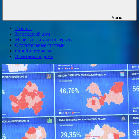
Меню
Главная
Загородный дом
Мебель и дизайн интерьера
Отопительные системы
Стройматериалы
Электрика в доме