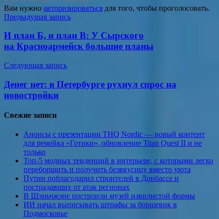
Вам нужно
авторизироваться
для того, чтобы проголосовать.
Навигация
Предыдущая запись
по
И план Б, и план В: У Сырского
записям
на Красноармейск большие планы
Следующая запись
Денег нет: в Петербурге рухнул спрос на
новостройки
Свежие записи
Анонсы с презентации THQ Nordic — новый контент
для ремейка «Готики», обновление Titan Quest II и не
только
Топ-5 модных тенденций в интерьере, с которыми легко
переборщить и получить безвкусицу вместо уюта
Путин поблагодарил строителей в Донбассе и
пострадавших от атак регионах
В Шэньчжэне построили музей извилистой формы
ИИ начал выписывать штрафы за борщевик в
Подмосковье