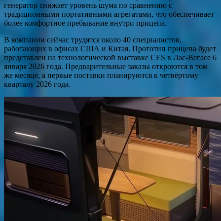
генератор снижает уровень шума по сравнению с
традиционными портативными агрегатами, что обеспечивает
более комфортное пребывание внутри прицепа.
В компании сейчас трудятся около 40 специалистов,
работающих в офисах США и Китая. Прототип прицепа будет
представлен на технологической выставке CES в Лас-Вегасе 6
января 2026 года. Предварительные заказы откроются в том
же месяце, а первые поставки планируются к четвёртому
кварталу 2026 года.