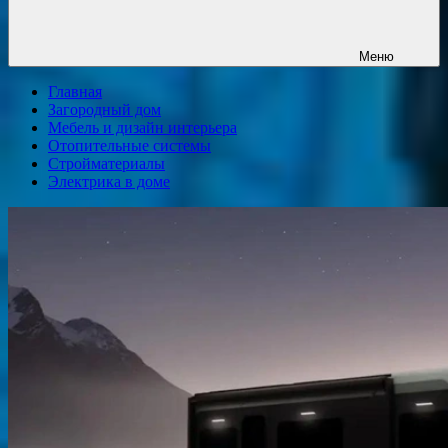
Меню
Главная
Загородный дом
Мебель и дизайн интерьера
Отопительные системы
Стройматериалы
Электрика в доме