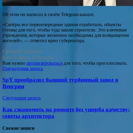
Об этом он написал в своём Telegram-канале.
«Сапёры все первоочередные здания отработали, объекты
готовы для того, чтобы туда зашли строители. Это ключевые
учреждения, которые жизненно необходимы для возвращения
жителей», — отметил врио губернатора.
Средний рейтинг
0 из 5 звезд. 0 голосов.
Вам нужно
авторизироваться
для того, чтобы проголосовать.
Навигация
Предыдущая запись
по
SpY преобразил бывший турбинный завод в
записям
Венгрии
Следующая запись
Как сэкономить на ремонте без ущерба качеству:
советы архитектора
Свежие записи