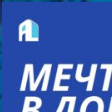
Перейти
к
содержимому