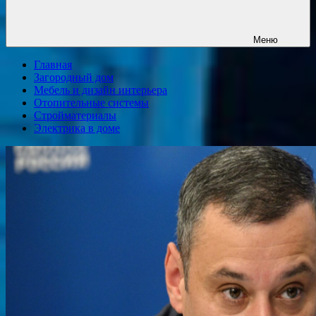
Меню
Главная
Загородный дом
Мебель и дизайн интерьера
Отопительные системы
Стройматериалы
Электрика в доме