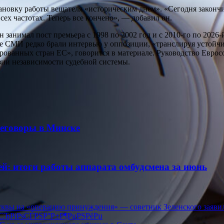
новку работы вещателя «историческим днем». «Сегодня закончи
ех частотах. Теперь все кончено», — добавил он.
 занимал пост премьера с 1998 по 2002 год и с 2010-го по 2026
ые СМИ редко брали интервью у оппозиции, «транслируя устойчи
рованных стран ЕС», говорится в материале. Руководство Евро
зии независимости судебной системы.
реговоры в Минске
й: итоги работы аппарата омбудсмена за июнь
осквы на «операцию принуждения» — советник Зеленского заявил
µСЂРіРѕСЃРЅР°Р±Р¶РµРЅРёРµ