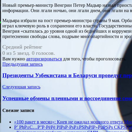
Новый премьер-министр Венгрии Петер Мадьяр назвал приоста
информации. Они лгали ночью, они лгали днем, они лгали на вс
Мадьяра избрали на пост премьер-министра страны 9 мая. Орбан
играл ключевую роль в сохранении его власти. Государственн
Венгрия «скатилась до уровня одной из беднейших и коррумпи
притеснении свободы слова, подрыве многопартийности и эро
Средний рейтинг
0 из 5 звезд. 0 голосов.
Вам нужно
авторизироваться
для того, чтобы проголосовать.
Навигация
Предыдущая запись
по
Президенты Узбекистана и Беларуси проведут пе
записям
Следующая запись
Успешные обмены пленными и воссоединение семе
Свежие записи
«100 ракет в месяц»: Киев не ожидал мощного ответа М
Р’ РђР±С…Р°Р·РёРё РІРѕР·РѕР±РЅРѕРІР»РµРЅРѕ СЌРЅР