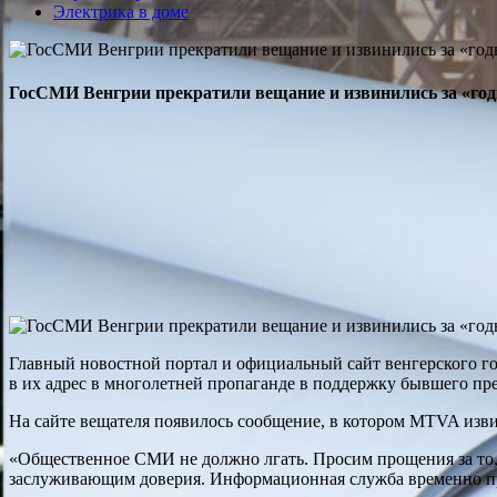
Электрика в доме
ГосСМИ Венгрии прекратили вещание и извинились за «го
Главный новостной портал и официальный сайт венгерского г
в их адрес в многолетней пропаганде в поддержку бывшего пр
На сайте вещателя появилось сообщение, в котором MTVA изв
«Общественное СМИ не должно лгать. Просим прощения за то, 
заслуживающим доверия. Информационная служба временно при