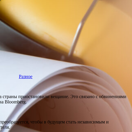
Разное
а страны приостановили вещание. Это связано с обвинениями
на Bloomberg.
преобразуется, чтобы в будущем стать независимым и
теля.