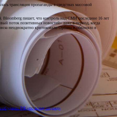
лась трансляция пропаганды в средствах массовой
-й. Bloomberg пишет, что контроль над СМИ последние 16 лет
вый поток позитивных новостей» даже в период, когда
союза неоднократно критиковало Орбана и обвиняло в
 об ударах РФ «по всему подряд»