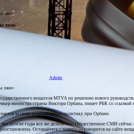
ды лжи»
Admin
осударственного вещателя MTVA по решению нового руководств
емьер-министра страны Виктора Орбана, пишет РБК со ссылкой 
иняется за свою редакционную политику при Орбане.
что долгие годы все же делали это! Общественное СМИ сейчас 
остановлена. Оставайтесь с нами!» — говорится на сайте веща