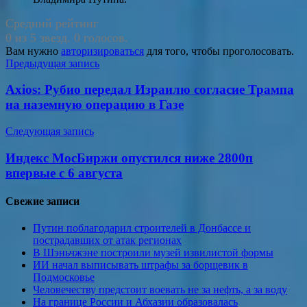
Средний рейтинг
0 из 5 звезд. 0 голосов.
Вам нужно
авторизироваться
для того, чтобы проголосовать.
Навигация
Предыдущая запись
по
Axios: Рубио передал Израилю согласие Трампа
записям
на наземную операцию в Газе
Следующая запись
Индекс МосБиржи опустился ниже 2800п
впервые с 6 августа
Свежие записи
Путин поблагодарил строителей в Донбассе и
пострадавших от атак регионах
В Шэньчжэне построили музей извилистой формы
ИИ начал выписывать штрафы за борщевик в
Подмосковье
Человечеству предстоит воевать не за нефть, а за воду
На границе России и Абхазии образовалась