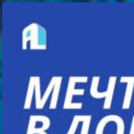
Перейти
к
содержимому