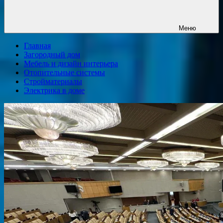
Меню
Главная
Загородный дом
Мебель и дизайн интерьера
Отопительные системы
Стройматериалы
Электрика в доме