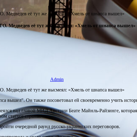
ТО. Медведев её тут же высмеял: «Хмель от шнапса вышел»
Admin
са вышел". Он также посоветовал ей своевременно учить истор
ялся над главой МИД Австрии Беате Майнль-Райзинге, которая 
ом статусе страны.
 пройти очередной раунд русско-украинских переговоров.
протрезвела и стало очень страшно,