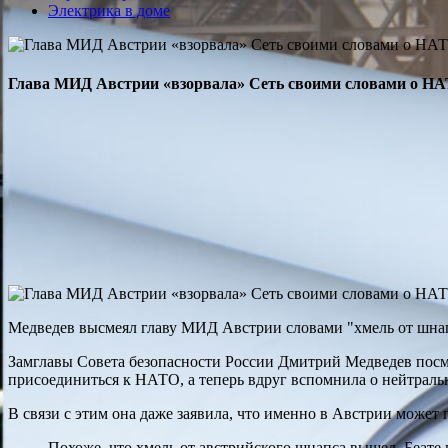
Электрика в доме
Глава МИД Австрии «взорвала» Сеть своими словами о НА
Медведев высмеял главу МИД Австрии словами "хмель от шнап
Замглавы Совета безопасности России Дмитрий Медведев посме
присоединиться к НАТО, а теперь вдруг вспомнила о нейтральн
В связи с этим она даже заявила, что именно в Австрии может
Похоже, что хмель от австрийского шнапса вышел, Беате 