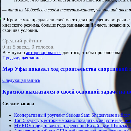
— написал Медведев в своём телеграм-канале, уличивший австр
В Кремле уже предлагали своё место для проведения встречи 
киевского режима, больше года занимающий власть незаконно, о
свои два условия.
Средний рейтинг
0 из 5 звезд. 0 голосов.
Вам нужно
авторизироваться
для того, чтобы проголосовать.
Навигация
Предыдущая запись
по
Мэр Уфы показал ход строительства спортивной
записям
Следующая запись
Краснов высказался о своей основной задаче на п
Свежие записи
Кооперативный роуглайт Serious Sam: Shatterverse выйдет 
Топ-5 культур, которые можно посадить в августе и успет
MVRDV представляет арт-деревню Бихайлоу в Шэньчжэн
Апелляционный суд США заблокировал строительство бал