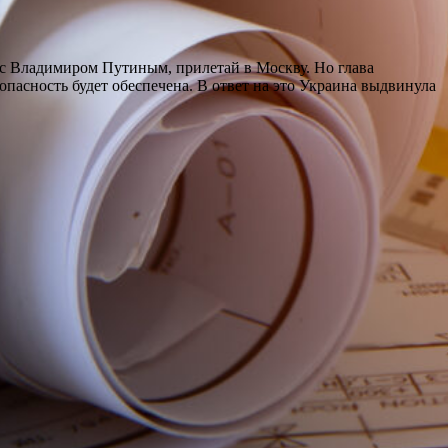
 с Владимиром Путиным, прилетай в Москву. Но глава
опасность будет обеспечена. В ответ на это Украина выдвинула