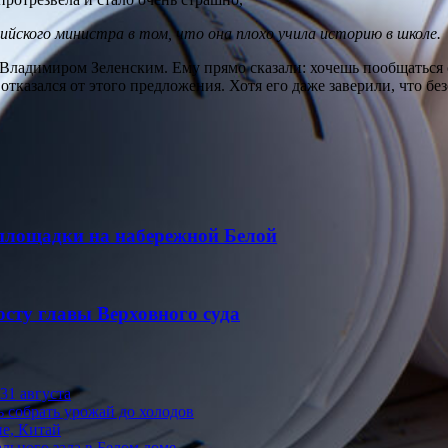
ийского министра в том, что она плохо учила историю в школе.
с Владимиром Зеленским. Ему прямо сказали: хочешь пообщаться
тказался от этого предложения. Хотя его даже заверили, что без
 площадки на набережной Белой
осту главы Верховного суда
31 августа
ь собрать урожай до холодов
е, Китай
ьного зала в Белом доме