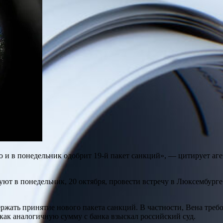
 и в понедельник одобрит 19-й пакет санкций», — цитирует аг
т в понедельник, 20 октября, провести встречу в Люксембурге.
ержать принятие нового пакета санкций. В частности, Вена треб
о, как аналогичную сумму с банка взыскал российский суд.