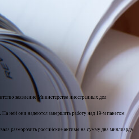
ентство заявление Министерства иностранных дел
 На ней они надеются завершить работу над 19-м пакетом
овала разморозить российские активы на сумму два миллиарда