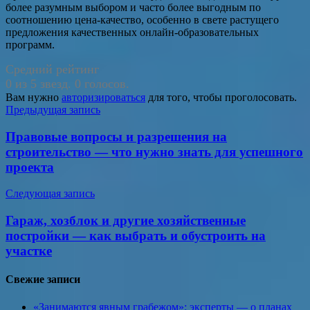
более разумным выбором и часто более выгодным по
соотношению цена-качество, особенно в свете растущего
предложения качественных онлайн-образовательных
программ.
Средний рейтинг
0 из 5 звезд. 0 голосов.
Вам нужно
авторизироваться
для того, чтобы проголосовать.
Навигация
Предыдущая запись
по
Правовые вопросы и разрешения на
записям
строительство — что нужно знать для успешного
проекта
Следующая запись
Гараж, хозблок и другие хозяйственные
постройки — как выбрать и обустроить на
участке
Свежие записи
«Занимаются явным грабежом»: эксперты — о планах