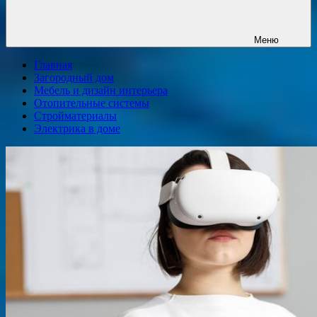
Меню
Главная
Загородный дом
Мебель и дизайн интерьера
Отопительные системы
Стройматериалы
Электрика в доме