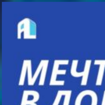
Перейти
к
содержимому