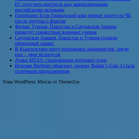
ЕС получить контроль над замороженными
российскими активами
Пятиборец Егор Громадский взял первое золото на ЧЕ
после допуска с флагом
Фидан: Турция, Пакистан и Саудовская Аравия
проведут совместные военные учения
Саудовская Аравия, Пакистан и Турция создали
оборонный альянс
В Кыргызстане ищут пропавших альпинистов, среди
них – двое белорусов
Атаки БПЛА: страховщики потирают руки
Ветеран BioWare объяснил, почему Baldur’s Gate 3 стала
отличным продолжением
Тема WordPress: Mercia от ThemeZee.