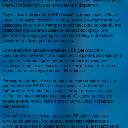
благодаря разнообразию материалов и форматов.
Виртуальная реальность (ВР) создаёт уникальные учебные
опыт. Например, студенты медицинских факультетов могут
практиковаться в симуляторах хирургических операций, что
позволяет отработать навыки в безопасной среде. Это
значительно сокращает время на подготовку и повышает
уверенность будущих специалистов.
Комбинируйте онлайн-обучение с ВР для создания
смешанного обучения. Это помогает сохранять мотивацию и
углублять знания. Применение технологий позволяет
взаимодействовать с тематическим контентом не только на
экране, но и в интерактивных 3D-моделях.
Регулярно обновляйте свои навыки через онлайн-курсы и
мероприятия в ВР. Платформы предлагают обширные
библиотеки материалов, которые помогут оставаться на
гребне волны современных знаний. Следите за новыми
тенденциями, чтобы быть в курсе актуальных методик и
направлений.
Попробуйте совместные проекты в ВР для улучшения
командной работы. Это подход позволяет эффективно
коммуницировать и обмениваться идеями в интерактивной