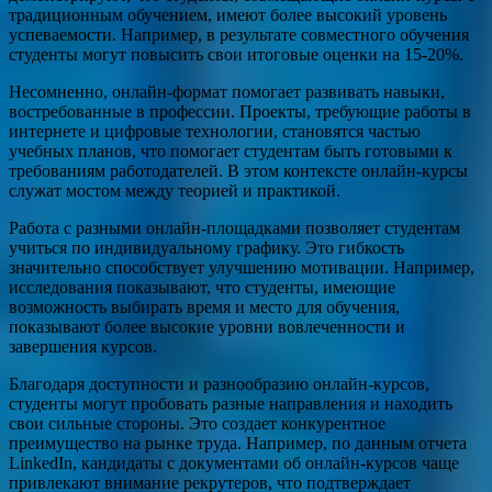
традиционным обучением, имеют более высокий уровень
успеваемости. Например, в результате совместного обучения
студенты могут повысить свои итоговые оценки на 15-20%.
Несомненно, онлайн-формат помогает развивать навыки,
востребованные в профессии. Проекты, требующие работы в
интернете и цифровые технологии, становятся частью
учебных планов, что помогает студентам быть готовыми к
требованиям работодателей. В этом контексте онлайн-курсы
служат мостом между теорией и практикой.
Работа с разными онлайн-площадками позволяет студентам
учиться по индивидуальному графику. Это гибкость
значительно способствует улучшению мотивации. Например,
исследования показывают, что студенты, имеющие
возможность выбирать время и место для обучения,
показывают более высокие уровни вовлеченности и
завершения курсов.
Благодаря доступности и разнообразию онлайн-курсов,
студенты могут пробовать разные направления и находить
свои сильные стороны. Это создает конкурентное
преимущество на рынке труда. Например, по данным отчета
LinkedIn, кандидаты с документами об онлайн-курсов чаще
привлекают внимание рекрутеров, что подтверждает