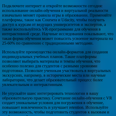
Подключите интернет и откройте возможности сегодня:
использование онлайн-обучения и виртуальной реальности
изначально меняет правила игры в образовании. Применяйте
платформы, такие как Coursera и Udacity, чтобы получить
доступ к курсам от ведущих университетов и экспертов, а
также воспользуйтесь VR-программами для обучения в
интерактивной среде. Научные исследования показывают, что
такая форма обучения может повысить усвоение материала на
25-60% по сравнению с традиционными методами.
Используйте преимущества онлайн-форматов для создания
индивидуальных учебных планов. Такие платформы
позволяют выбирать материалы и темпы обучения, что
особенно полезно для студентов с разными уровнями
подготовки. Позвольте ученикам участвовать в виртуальных
экскурсиях, например, в исторические места или научные
лаборатории, что делает образовательный процесс более
увлекательным и интерактивным.
Не упускайте шанс интегрировать технологии в вашу
образовательную практику. Сочетание онлайн-обучения с VR
создает уникальные условия для погружения в обучение,
повышает вовлеченность и улучшает retention. Используйте
эту возможность, чтобы подготовить студентов к вызовам и