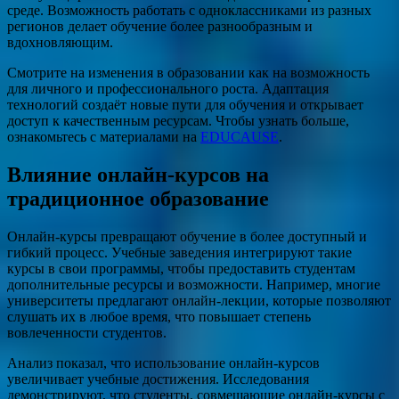
среде. Возможность работать с одноклассниками из разных
регионов делает обучение более разнообразным и
вдохновляющим.
Смотрите на изменения в образовании как на возможность
для личного и профессионального роста. Адаптация
технологий создаёт новые пути для обучения и открывает
доступ к качественным ресурсам. Чтобы узнать больше,
ознакомьтесь с материалами на
EDUCAUSE
.
Влияние онлайн-курсов на
традиционное образование
Онлайн-курсы превращают обучение в более доступный и
гибкий процесс. Учебные заведения интегрируют такие
курсы в свои программы, чтобы предоставить студентам
дополнительные ресурсы и возможности. Например, многие
университеты предлагают онлайн-лекции, которые позволяют
слушать их в любое время, что повышает степень
вовлеченности студентов.
Анализ показал, что использование онлайн-курсов
увеличивает учебные достижения. Исследования
демонстрируют, что студенты, совмещающие онлайн-курсы с