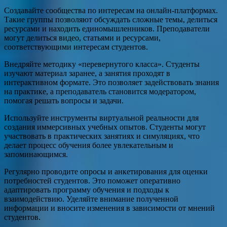
Создавайте сообщества по интересам на онлайн-платформах.
Такие группы позволяют обсуждать сложные темы, делиться
ресурсами и находить единомышленников. Преподаватели
могут делиться видео, статьями и ресурсами,
соответствующими интересам студентов.
Внедряйте методику «перевернутого класса». Студенты
изучают материал заранее, а занятия проходят в
интерактивном формате. Это позволяет задействовать знания
на практике, а преподаватель становится модератором,
помогая решать вопросы и задачи.
Используйте инструменты виртуальной реальности для
создания иммерсивных учебных опытов. Студенты могут
участвовать в практических занятиях и симуляциях, что
делает процесс обучения более увлекательным и
запоминающимся.
Регулярно проводите опросы и анкетирования для оценки
потребностей студентов. Это поможет оперативно
адаптировать программу обучения и подходы к
взаимодействию. Уделяйте внимание полученной
информации и вносите изменения в зависимости от мнений
студентов.