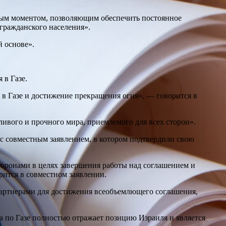
ным моментом, позволяющим обеспечить постоянное
гражданского населения».
 основе».
 в Газе.
в Газе и достижение прекращения огня», — говорится в
ивого и прочного мира, приемлемого для всех сторон».
с совместным заявлением, в котором подтвердили свою
ронами в целях завершения работы над соглашением и
рится в совместном заявлении.
партнерами для достижения всеобъемлющего соглашения,
 по Газе полностью отражает позицию Израиля и является