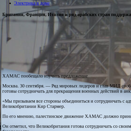
Электрика в доме
Британия, Франция, Италия и ряд арабских стран поддержа
ХАМАС пообещало изучить предложение
Москва. 30 сентября. — Ряд мировых лидеров и глав МИД соо
готовы сотрудничать для прекращения военных действий в анк
«Мы призываем все стороны объединиться и сотрудничать с ад
Великобритании Кир Стармер.
По его мнению, палестинское движение ХАМАС должно принят
Он отметил, что Великобритания готова сотрудничать со своим