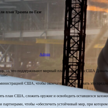
ли план Трампа по Газе
Admin
бщили, что поддерживают мирный план президента США Дональд
лаве.
министрацией США, чтобы окончательно согласовать это предло
ь план США, сложить оружие и освободить оставшихся заложн
и партнерами, чтобы «обеспечить устойчивый мир, при котором 