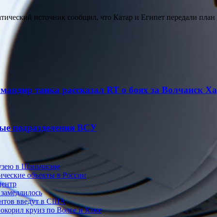
атический источник сообщил, что Катар и Египет передали пл
мандир танка рассказал RT о боях за Волчанск Х
ые подразделения ВСУ
музею в Шэньчжэне
ические объекты в России
центр
 замедлилось
антов введут в США
покорил круиз по Волге и Каме