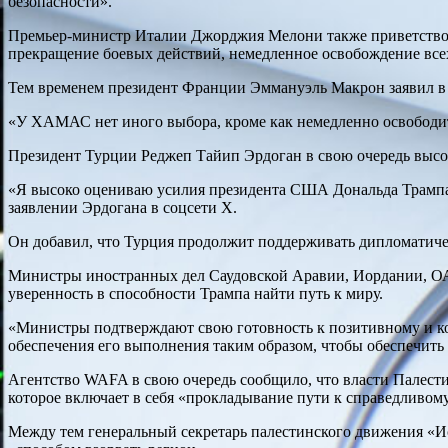
безопасности».
Премьер-министр Италии Джорджия Мелони также приветствов
прекращение боевых действий, немедленное освобождение все
Тем временем президент Франции Эммануэль Макрон заявил в 
«У ХАМАС нет иного выбора, кроме как немедленно освободить
Президент Турции Реджеп Тайип Эрдоган в свою очередь высок
«Я высоко оцениваю усилия президента США Дональда Трампа 
заявлении Эрдогана в соцсети X.
Он добавил, что Турция продолжит поддерживать дипломатичес
Министры иностранных дел Саудовской Аравии, Иордании, ОАЭ
уверенность в способности Трампа найти путь к миру.
«Министры подтверждают свою готовность к позитивному и к
обеспечения его выполнения таким образом, чтобы обеспечить 
Агентство WAFA в свою очередь сообщило, что власти Палест
которое включает в себя «прокладывание пути к справедливому
Между тем генеральный секретарь палестинского движения «Ис