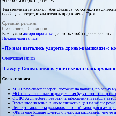
«способом взорвать регион».
Тем временем телеканал «Аль-Джазира» со ссылкой на диплом
пообещало посредникам изучить предложение Трампа.
Средний рейтинг
0 из 5 звезд. 0 голосов.
Вам нужно
авторизироваться
для того, чтобы проголосовать.
Навигация
Предыдущая запись
по
«По нам пытались ударить дроны-камикадзе»: ко
записям
Следующая запись
В лесу у Синельниково уничтожили блокированн
Свежие записи
MAD размещает галереи, похожие на валуны, по всему 
МО: новые военные подразделения будут строить стратег
OOIIO Architecture превратила заброшенный завод в авто
Временное явление: в июле снижение цен на жилье резко
Четверть миллиона долларов: визовый залог для иммигр
«Жить еще больше хочется»: туристка рассказала, чем ее 