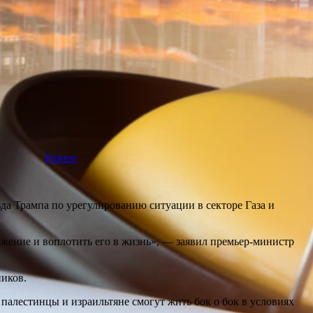
Разное
а Трампа по урегулированию ситуации в секторе Газа и
жение и воплотить его в жизнь», — заявил премьер-министр
иков.
палестинцы и израильтяне смогут жить бок о бок в условиях