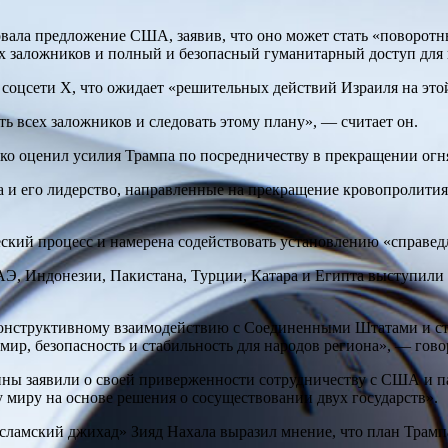
ала предложение США, заявив, что оно может стать «поворот
х заложников и полный и безопасный гуманитарный доступ для 
соцсети X, что ожидает «решительных действий Израиля на этой
 всех заложников и следовать этому плану», — считает он.
о оценил усилия Трампа по посредничеству в прекращении огня
и его лидерство, направленные на прекращение кровопролития 
кий процесс и намерена содействовать установлению «справедл
, Индонезии, Пакистана, Турции, Катара и Египта выступили 
онструктивному взаимодействию с Соединенными Штатами и сто
мир, безопасность и стабильность для народов региона», — гово
ины заявили о своей приверженности сотрудничеству с США и 
 миру на основе решения о сосуществовании двух государств».
ламский джихад» Зияд Нахала выразил мнение, что план Трампа