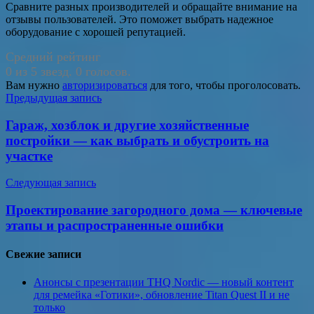
Сравните разных производителей и обращайте внимание на
отзывы пользователей. Это поможет выбрать надежное
оборудование с хорошей репутацией.
Средний рейтинг
0 из 5 звезд. 0 голосов.
Вам нужно
авторизироваться
для того, чтобы проголосовать.
Навигация
Предыдущая запись
по
Гараж, хозблок и другие хозяйственные
записям
постройки — как выбрать и обустроить на
участке
Следующая запись
Проектирование загородного дома — ключевые
этапы и распространенные ошибки
Свежие записи
Анонсы с презентации THQ Nordic — новый контент
для ремейка «Готики», обновление Titan Quest II и не
только