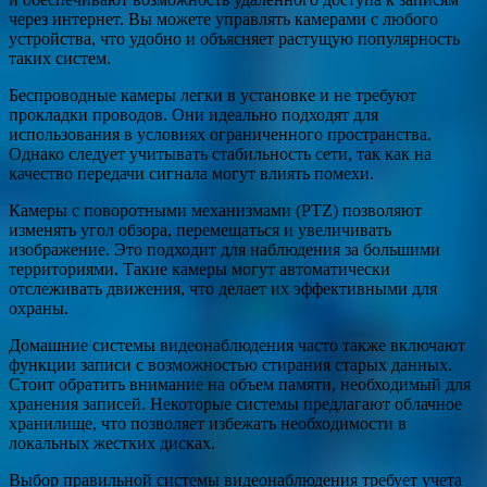
через интернет. Вы можете управлять камерами с любого
устройства, что удобно и объясняет растущую популярность
таких систем.
Беспроводные камеры легки в установке и не требуют
прокладки проводов. Они идеально подходят для
использования в условиях ограниченного пространства.
Однако следует учитывать стабильность сети, так как на
качество передачи сигнала могут влиять помехи.
Камеры с поворотными механизмами (PTZ) позволяют
изменять угол обзора, перемещаться и увеличивать
изображение. Это подходит для наблюдения за большими
территориями. Такие камеры могут автоматически
отслеживать движения, что делает их эффективными для
охраны.
Домашние системы видеонаблюдения часто также включают
функции записи с возможностью стирания старых данных.
Стоит обратить внимание на объем памяти, необходимый для
хранения записей. Некоторые системы предлагают облачное
хранилище, что позволяет избежать необходимости в
локальных жестких дисках.
Выбор правильной системы видеонаблюдения требует учета