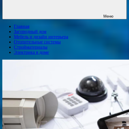
Меню
Главная
Загородный дом
Мебель и дизайн интерьера
Отопительные системы
Стройматериалы
Электрика в доме