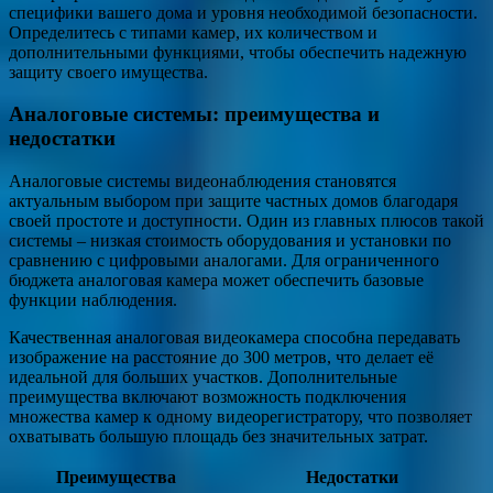
специфики вашего дома и уровня необходимой безопасности.
Определитесь с типами камер, их количеством и
дополнительными функциями, чтобы обеспечить надежную
защиту своего имущества.
Аналоговые системы: преимущества и
недостатки
Аналоговые системы видеонаблюдения становятся
актуальным выбором при защите частных домов благодаря
своей простоте и доступности. Один из главных плюсов такой
системы – низкая стоимость оборудования и установки по
сравнению с цифровыми аналогами. Для ограниченного
бюджета аналоговая камера может обеспечить базовые
функции наблюдения.
Качественная аналоговая видеокамера способна передавать
изображение на расстояние до 300 метров, что делает её
идеальной для больших участков. Дополнительные
преимущества включают возможность подключения
множества камер к одному видеорегистратору, что позволяет
охватывать большую площадь без значительных затрат.
Преимущества
Недостатки