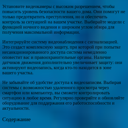
Установите видеокамеры с высоким разрешением, чтобы
повысить уровень безопасности вашего дома. Они помогут не
только предотвратить преступления, но и обеспечить
контроль за ситуацией на вашем участке. Выбирайте модели с
функцией ночного видения и широким углом обзора для
получения максимальной информации.
Интегрируйте систему видеонаблюдения с сигнализацией.
Это создаст комплексную защиту, при которой при попытке
несанкционированного доступа система немедленно
оповестит вас и правоохранительные органы. Наличие
датчиков движения дополнительно увеличивает защиту: они
активируют видеозапись, когда кто-то находится в зоне
вашего участка.
Не забывайте об удобстве доступа к видеозаписям. Выбирая
системы с возможностью удаленного просмотра через
смартфон или компьютер, вы сможете контролировать
ситуацию в любое время. Регулярно проверяйте и обновляйте
оборудование для поддержания его работоспособности и
актуальности.
Содержание