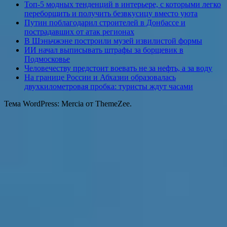
Топ-5 модных тенденций в интерьере, с которыми легко
переборщить и получить безвкусицу вместо уюта
Путин поблагодарил строителей в Донбассе и
пострадавших от атак регионах
В Шэньчжэне построили музей извилистой формы
ИИ начал выписывать штрафы за борщевик в
Подмосковье
Человечеству предстоит воевать не за нефть, а за воду
На границе России и Абхазии образовалась
двухкилометровая пробка: туристы ждут часами
Тема WordPress: Mercia от ThemeZee.