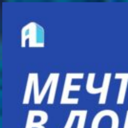
Перейти
к
содержимому