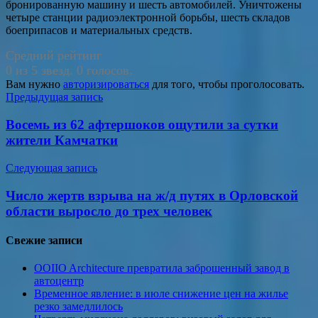
бронированную машину и шесть автомобилей. Уничтожены
четыре станции радиоэлектронной борьбы, шесть складов
боеприпасов и материальных средств.
Средний рейтинг
0 из 5 звезд. 0 голосов.
Вам нужно
авторизироваться
для того, чтобы проголосовать.
Навигация
Предыдущая запись
по
Восемь из 62 афтершоков ощутили за сутки
записям
жители Камчатки
Следующая запись
Число жертв взрыва на ж/д путях в Орловской
области выросло до трех человек
Свежие записи
OOIIO Architecture превратила заброшенный завод в
автоцентр
Временное явление: в июле снижение цен на жилье
резко замедлилось