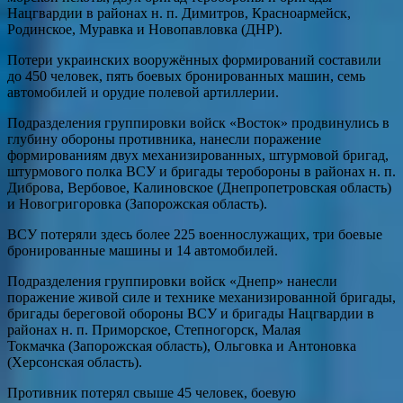
Нацгвардии в районах н. п. Димитров, Красноармейск,
Родинское, Муравка и Новопавловка (ДНР).
Потери украинских вооружённых формирований составили
до 450 человек, пять боевых бронированных машин, семь
автомобилей и орудие полевой артиллерии.
Подразделения группировки войск «Восток» продвинулись в
глубину обороны противника, нанесли поражение
формированиям двух механизированных, штурмовой бригад,
штурмового полка ВСУ и бригады теробороны в районах н. п.
Диброва, Вербовое, Калиновское (Днепропетровская область)
и Новогригоровка (Запорожская область).
ВСУ потеряли здесь более 225 военнослужащих, три боевые
бронированные машины и 14 автомобилей.
Подразделения группировки войск «Днепр» нанесли
поражение живой силе и технике механизированной бригады,
бригады береговой обороны ВСУ и бригады Нацгвардии в
районах н. п. Приморское, Степногорск, Малая
Токмачка (Запорожская область), Ольговка и Антоновка
(Херсонская область).
Противник потерял свыше 45 человек, боевую