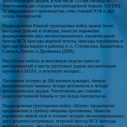
артиллерийских орудия, в том числе 155-мм гаубица M777.
Уничтожены две станции контрбатарейной борьбы AN/TPQ-
50 американского производства, семь станций РЭБ и два
склада боеприпасов.
Подразделения Южной группировки войск заняли более
выгодные рубежи и позиции, нанесли поражение
формированиям двух механизированных, аэромобильной
бригад ВСУ, бригады морской пехоты, бригады теробороны и
бригады Нацгвардии в районах н. п. Степановка, Краматорск,
Северск, Пазено и Дружковка (ДНР).
Российские войска за минувшую неделю нанесли
массированный и шесть групповых ударов высокоточным
оружием и БПЛА, в результате которых…
Противник потерял до 200 военнослужащих, боевую
бронированную машину, четыре автомобиля и четыре
артиллерийских орудия. Уничтожены две станции
радиоэлектронной борьбы и три склада боеприпасов.
Подразделения группировки войск «Центр» продолжили
продвижение в глубину обороны противника. Нанесли
поражение живой силе и технике четырёх механизированных,
двух десантно-штурмовых, егерской бригад ВСУ, бригады
морской пехоты, двух бригад теробороны и бригады