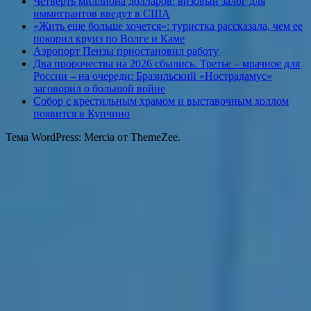
Четверть миллиона долларов: визовый залог для
иммигрантов введут в США
«Жить еще больше хочется»: туристка рассказала, чем ее
покорил круиз по Волге и Каме
Аэропорт Пензы приостановил работу
Два пророчества на 2026 сбылись. Третье – мрачное для
России – на очереди: Бразильский «Нострадамус»
заговорил о большой войне
Собор с крестильным храмом и выставочным холлом
появится в Купчино
Тема WordPress: Mercia от ThemeZee.