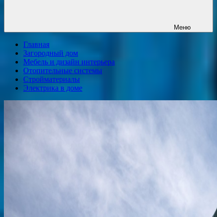
Меню
Главная
Загородный дом
Мебель и дизайн интерьера
Отопительные системы
Стройматериалы
Электрика в доме