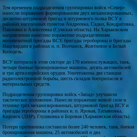
Тем временем подразделения группировки войск «Север»
нанесли поражение формированиям двух механизированных,
десантно-штурмовой бригад и штурмового полка ВСУ в
районах населённых пунктов Андреевка, Садки, Кондратовка,
Павловка и Алексеевка (Сумская область). На Харьковском
направлении нанесено поражение подразделениям
мотопехотной бригады ВСУ, бригады теробороны и бригады
Нацгвардии в районах н. п. Волчанск, Жовтневое и Белый
Колодезь.
ВСУ потеряли в этом секторе до 170 военнослужащих, танк,
четыре боевые бронированные машины, десять автомобилей
и три артиллерийских орудия. Уничтожены две станции
радиоэлектронной борьбы, шесть складов боеприпасов и
материальных средств.
Подразделения группировки войск «Запад» улучшили
тактическое положение. Нанесли поражение живой силе и
технике трёх механизированных, штурмовой бригад ВСУ и
бригады теробороны в районах н. п. Яровая, Татьяновка,
Кировск (ДНР), Глушковка и Боровая (Харьковская область).
Потери противника составили более 240 человек, танк, боевая
бронированная машина, 25 автомобилей и два