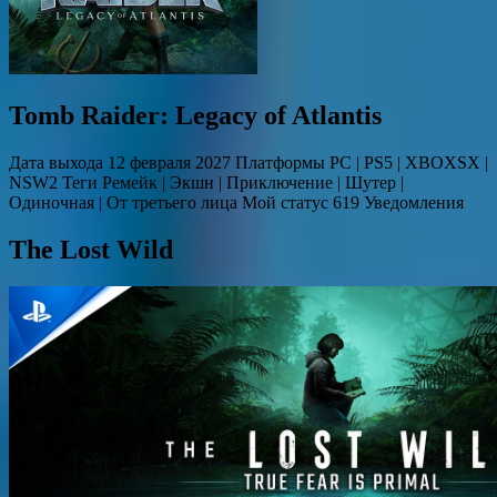
Tomb Raider: Legacy of Atlantis
Дата выхода 12 февраля 2027 Платформы PC | PS5 | XBOXSX |
NSW2 Теги Ремейк | Экшн | Приключение | Шутер |
Одиночная | От третьего лица Мой статус 619 Уведомления
The Lost Wild