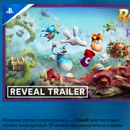
Недавние утечки подтвердились —
Ubisoft
действительно
готовит полноценный 3D-ремейк высокооценённого экшен-