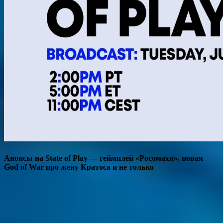
Анонсы на State of Play — геймплей «Росомахи», новая
God of War про жену Кратоса и не только