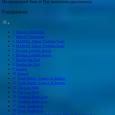
На прошедшей State of Play внимания удостоились:
Содержание
Marvel’s Wolverine
Marvel’s Wolverine
MARVEL Tōkon: Fighting Souls
MARVEL Tōkon: Fighting Souls
Rayman Legends Retold
Rayman Legends Retold
Bancho the Chef
Bancho the Chef
Kemuri
Kemuri
Tomb Raider: Legacy of Atlantis
Tomb Raider: Legacy of Atlantis
The Lost Wild
The Lost Wild
Phantom Blade Zero
Phantom Blade Zero
Dune: Awakening
Dune: Awakening