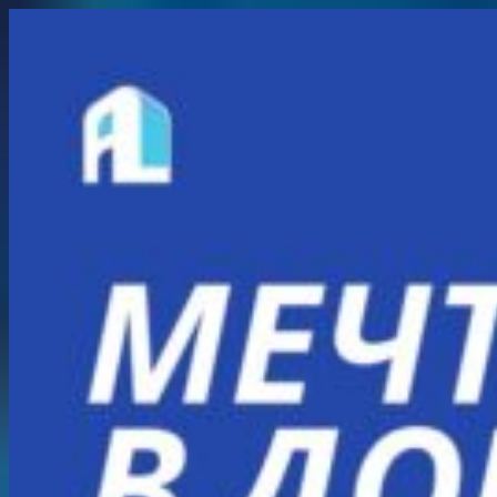
Перейти
к
содержимому