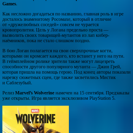
Games
.
Как несложно догадаться по названию, главная роль в игре
досталось знаменитому Росомахе, который в отличие
от «дружелюбных соседей» совсем не чурается
кровопролития. Цель у Логана предельно проста —
вызволить своих товарищей-мутантов из лап кибер-
наёмников, пока не стало слишком поздно.
В бою Логан полагается на свои сверхпрочные когти,
которыми он кромсает каждого, кто встанет у него на пути.
В геймплейном ролике зрители также могут лицезреть
способности другого популярного мутанта — Джин Грей,
которая пришла на помощь герою. Под конец авторы показали
нарезку сюжетных сцен, где также засветились Мистик
и Саблезубый.
Релиз
Marvel’s Wolverine
намечен на 15 сентября. Предзаказы
уже открыты. Игра является эксклюзивом PlayStation 5.