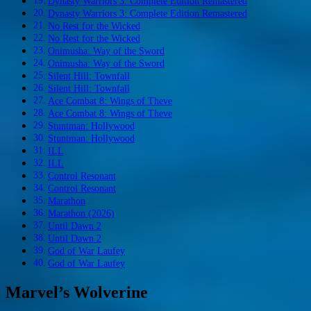
Dynasty Warriors 3: Complete Edition Remastered
Dynasty Warriors 3: Complete Edition Remastered
No Rest for the Wicked
No Rest for the Wicked
Onimusha: Way of the Sword
Onimusha: Way of the Sword
Silent Hill: Townfall
Silent Hill: Townfall
Ace Combat 8: Wings of Theve
Ace Combat 8: Wings of Theve
Stuntman: Hollywood
Stuntman: Hollywood
ILL
ILL
Control Resonant
Control Resonant
Marathon
Marathon (2026)
Until Dawn 2
Until Dawn 2
God of War Laufey
God of War Laufey
Marvel’s Wolverine