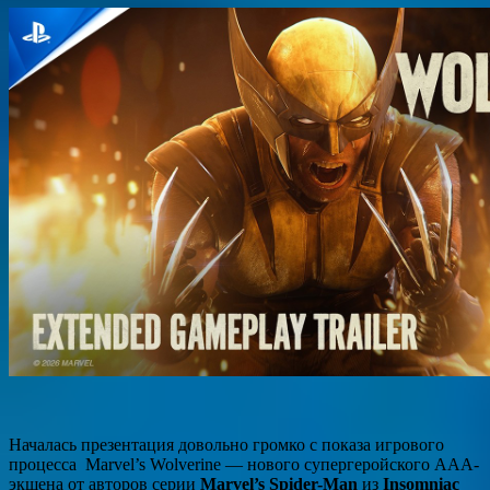
Началась презентация довольно громко с показа игрового
процесса Marvel’s Wolverine — нового супергеройского ААА-
экшена от авторов серии
Marvel’s Spider-Man
из
Insomniac