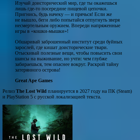
Изучай доисторический мир, где ты окажешься
лишь где-то посередине пищевой цепочки.
Пригнись, будь начеку — и прячься! Если же
не вышло, беги либо попытайся отпугнуть зверя
несмертельным оружием. Впереди напряженные
игры в «кошки-мышки»!
Обшаривай заброшенный институт среди буйных
зарослей, где кишат доисторические твари.
Отыскивай полезные вещи, чтобы повысить свои
шансы на выживание, но учти: чем глубже
забираешься, тем опаснее вокруг. Раскрой тайну
затерянного острова!
Great Ape Games
Релиз
The Lost Wild
планируется в 2027 году на ПК (Steam)
и PlayStation 5 с русской локализацией текста.