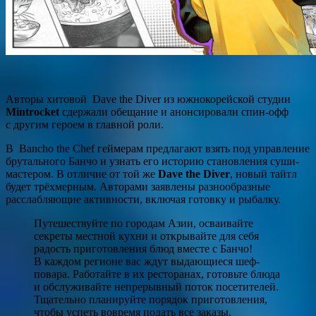
Авторы хитовой Dave the Diver из южнокорейской студии
Mintrocket
сдержали обещание и анонсировали спин-офф
с другим героем в главной роли.
В Bancho the Chef геймерам предлагают взять под управление
брутального Банчо и узнать его историю становления суши-
мастером. В отличие от той же
Dave the Diver
, новый тайтл
будет трёхмерным. Авторами заявлены разнообразные
расслабляющие активности, включая готовку и рыбалку.
Путешествуйте по городам Азии, осваивайте
секреты местной кухни и открывайте для себя
радость приготовления блюд вместе с Банчо!
В каждом регионе вас ждут выдающиеся шеф-
повара. Работайте в их ресторанах, готовьте блюда
и обслуживайте непрерывный поток посетителей.
Тщательно планируйте порядок приготовления,
чтобы успеть вовремя подать все заказы.