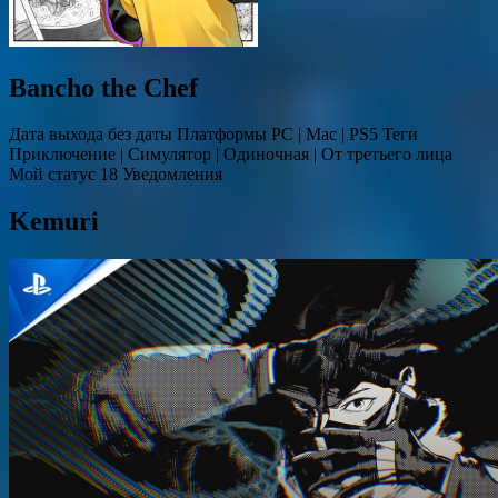
Bancho the Chef
Дата выхода без даты Платформы PC | Mac | PS5 Теги
Приключение | Симулятор | Одиночная | От третьего лица
Мой статус 18 Уведомления
Kemuri