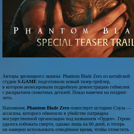
Авторы зрелищного экшена Phantom Blade Zero из китайской
студии
S-GAME
подготовили новый тизер-трейлер,
в котором анонсировали подробную демонстрацию геймплея
с раскрытием сюжетных деталей. Показ намечен на позднее
лето.
Напомним,
Phantom Blade Zero
повествует историю Соула —
ассасина, которого обвинили в убийстве патриарха
могущественной организации под названием «Орден». Герою
удалось избежать смерти, однако лишь на 66 дней, и теперь
он намерен использовать отведённое время, чтобы отомстить