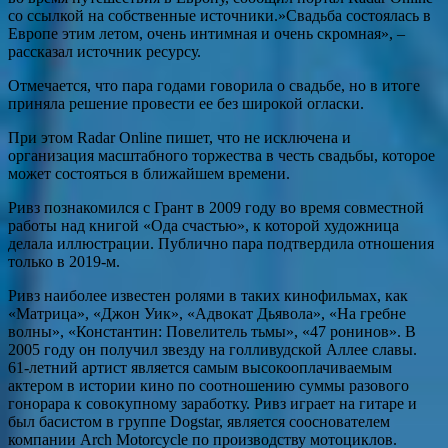
со ссылкой на собственные источники.»Свадьба состоялась в
Европе этим летом, очень интимная и очень скромная», –
рассказал источник ресурсу.
Отмечается, что пара годами говорила о свадьбе, но в итоге
приняла решение провести ее без широкой огласки.
При этом Radar Online пишет, что не исключена и
организация масштабного торжества в честь свадьбы, которое
может состояться в ближайшем времени.
Ривз познакомился с Грант в 2009 году во время совместной
работы над книгой «Ода счастью», к которой художница
делала иллюстрации. Публично пара подтвердила отношения
только в 2019-м.
Ривз наиболее известен ролями в таких кинофильмах, как
«Матрица», «Джон Уик», «Адвокат Дьявола», «На гребне
волны», «Константин: Повелитель тьмы», «47 ронинов». В
2005 году он получил звезду на голливудской Аллее славы.
61-летний артист является самым высокооплачиваемым
актером в истории кино по соотношению суммы разового
гонорара к совокупному заработку. Ривз играет на гитаре и
был басистом в группе Dogstar, является сооснователем
компании Arch Motorcycle по производству мотоциклов.