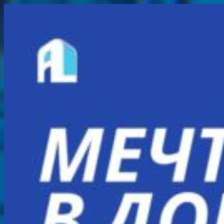
Перейти
к
содержимому