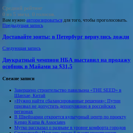
Средний рейтинг
0 из 5 звезд. 0 голосов.
Вам нужно
авторизироваться
для того, чтобы проголосовать.
Навигация
Предыдущая запись
по
Доставайте зонты: в Петербург вернулись дожди
записям
Следующая запись
Двукратный чемпион НБА выставил на продажу
особняк в Майами за $31,5
Свежие записи
Завершено строительство павильона «THE SEED» в
Шанхае, Китай
«Нужно найти сбалансированные решения»: Путин
призвал не допустить депопуляцию в российских
регионах
В Швейцарии откроется культурный центр по проекту
Kengo Kuma & Associates
Мутко рассказал о разрыве в уровне комфорта городов
Спецслужбы Польши: около 6 тысяч иностранцев