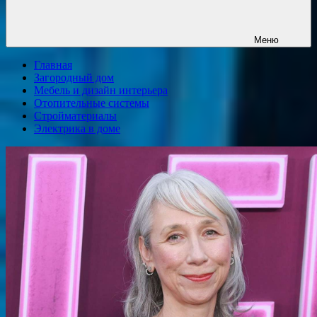
Меню
Главная
Загородный дом
Мебель и дизайн интерьера
Отопительные системы
Стройматериалы
Электрика в доме