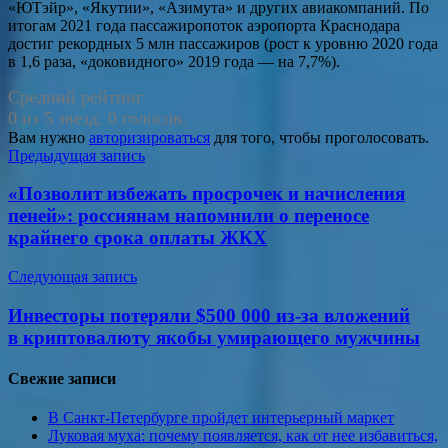
«ЮТэйр», «Якутии», «Азимута» и других авиакомпаний. По
итогам 2021 года пассажиропоток аэропорта Краснодара
достиг рекордных 5 млн пассажиров (рост к уровню 2020 года
в 1,6 раза, «доковидного» 2019 года — на 7,7%).
Средний рейтинг
0 из 5 звезд. 0 голосов.
Вам нужно
авторизироваться
для того, чтобы проголосовать.
Навигация
Предыдущая запись
по
«Позволит избежать просрочек и начисления
записям
пеней»: россиянам напомнили о переносе
крайнего срока оплаты ЖКХ
Следующая запись
Инвесторы потеряли $500 000 из-за вложений
в криптовалюту якобы умирающего мужчины
Свежие записи
В Санкт-Петербурге пройдет интерьерный маркет
Луковая муха: почему появляется, как от нее избавиться,