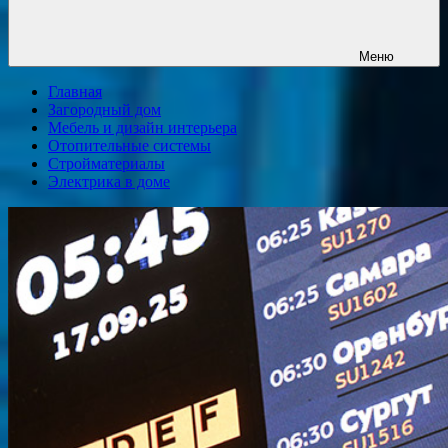
Меню
Главная
Загородный дом
Мебель и дизайн интерьера
Отопительные системы
Стройматериалы
Электрика в доме