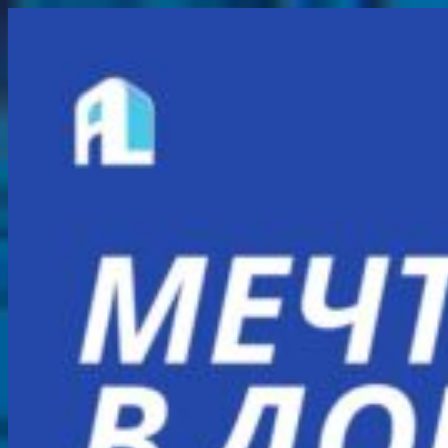
Перейти
к
содержимому