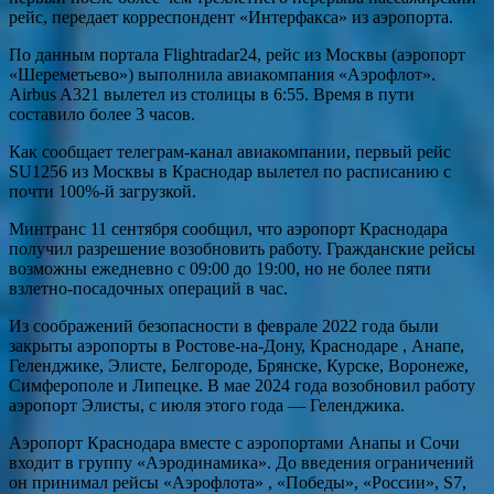
рейс, передает корреспондент «Интерфакса» из аэропорта.
По данным портала Flightradar24, рейс из Москвы (аэропорт
«Шереметьево») выполнила авиакомпания «Аэрофлот».
Airbus A321 вылетел из столицы в 6:55. Время в пути
составило более 3 часов.
Как сообщает телеграм-канал авиакомпании, первый рейс
SU1256 из Москвы в Краснодар вылетел по расписанию с
почти 100%-й загрузкой.
Минтранс 11 сентября сообщил, что аэропорт Краснодара
получил разрешение возобновить работу. Гражданские рейсы
возможны ежедневно с 09:00 до 19:00, но не более пяти
взлетно-посадочных операций в час.
Из соображений безопасности в феврале 2022 года были
закрыты аэропорты в Ростове-на-Дону, Краснодаре , Анапе,
Геленджике, Элисте, Белгороде, Брянске, Курске, Воронеже,
Симферополе и Липецке. В мае 2024 года возобновил работу
аэропорт Элисты, с июля этого года — Геленджика.
Аэропорт Краснодара вместе с аэропортами Анапы и Сочи
входит в группу «Аэродинамика». До введения ограничений
он принимал рейсы «Аэрофлота» , «Победы», «России», S7,