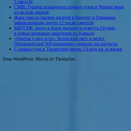
5 средств
СМИ: Турция ограничила проход судов в Черное море
из-за атак дронов
Жара унесла тысячи жизней в Европе: в Германии
зафиксировали почти 12 тысяч смертей
МИД РФ: Запад и Киев пытаются втянуть Грузию
в новые кровавые авантюры на Кавказе
«Ракеты у них есть»: Зеленский рвёт и мечет.
Обозревателей WP неприятно удивила эта наглость
С начала года в Татарстане ввели 2,6 млн кв. м жилья
Тема WordPress: Mercia от ThemeZee.