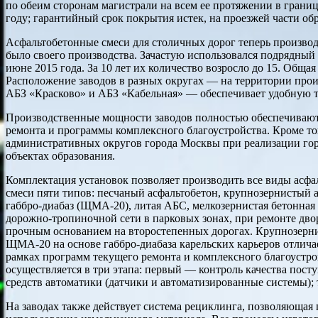
по обеим сторонам магистрали на всем ее протяжении в гран
году; гарантийный срок покрытия истек, на проезжей части об
Асфальтобетонные смеси для столичных дорог теперь производ
было своего производства. Зачастую использовался подрядный 
июне 2015 года. За 10 лет их количество возросло до 15. Обща
Расположение заводов в разных округах — на территории про
АБЗ «Красково» и АБЗ «Кабельная» — обеспечивает удобную т
Производственные мощности заводов полностью обеспечивают 
ремонта и программы комплексного благоустройства. Кроме то
административных округов города Москвы при реализации горо
объектах образования.
Комплектация установок позволяет производить все виды асфал
смеси пяти типов: песчаный асфальтобетон, крупнозернистый
габбро-диабаз (ЩМА-20), литая АБС, мелкозернистая бетонная 
дорожно-тропиночной сети в парковых зонах, при ремонте дво
прочным основанием на второстепенных дорогах. Крупнозерни
ЩМА-20 на основе габбро-диабаза карельских карьеров отличае
рамках программ текущего ремонта и комплексного благоустрой
осуществляется в три этапа: первый — контроль качества пост
средств автоматики (датчики и автоматизированные системы);
На заводах также действует система рециклинга, позволяющая 