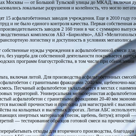
ицах Москвы — от Большой Тульской улицы до МКАД, включая ду
разовались локальные разрушения и колейность, что могло нега
ят 15 асфальтобетонных заводов учреждения. Еще в 2010 году г
труд и не было единого контроля качества. Первая собственная а
я производительность заводов 2 160 тонн в час с суммарно выпус
изводственных комплексов АБЗ «Бирюлёво», АБЗ «Мелитопольск
ранспортную логистику и доступность в условиях мегаполиса.
собственные нужды учреждения в асфальтобетонной смеси для 
го, без ущерба для собственной деятельности покрывается потр
дских программ благоустройства, в том числе при обновлении 
ьта, включая литой. Для производства асфальтобетонных смесей
 асфальтобетон с гранитными фракциями 2040 мм, щебеночно-ма
смесь. Песчаный асфальтобетон укладывается в местах с наимен
ровых территорий. Универсальная мелкозернистая асфальтобетон
стый асфальтобетон с гранитными фракциями 20-40 мм экономи
тся высокой прочностью и пригодна для магистралей с высокой 
ства на кольцевых и вылетных дорогах. Литая АБС используется
упающих инертных материалов (песок, щебень, битум); второй —
 третий — тестирование образцов готовой смеси на прочностные
перерабатывать отходы для вторичного производства, благодаря