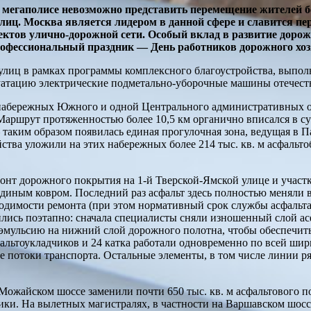
 мегаполисе невозможно представить перемещение жителей 
лиц. Москва является лидером в данной сфере и славится п
ектов улично-дорожной сети. Особый вклад в развитие доро
рофессиональный праздник — День работников дорожного хоз
улиц в рамках программы комплексного благоустройства, выпол
луатацию электрические подметально-уборочные машины отечест
 набережных Южного и одной Центрального административных 
аршрут протяженностью более 10,5 км органично вписался в су
аким образом появилась единая прогулочная зона, ведущая в П
тва уложили на этих набережных более 214 тыс. кв. м асфальтоб
онт дорожного покрытия на 1-й Тверской-Ямской улице и участк
диным ковром. Последний раз асфальт здесь полностью меняли 
димости ремонта (при этом нормативный срок службы асфальта н
ились поэтапно: сначала специалисты сняли изношенный слой ас
эмульсию на нижний слой дорожного полотна, чтобы обеспечить 
альтоукладчиков и 24 катка работали одновременно по всей шир
 потоки транспорта. Остальные элементы, в том числе линии ря
Можайском шоссе заменили почти 650 тыс. кв. м асфальтового п
ки. На вылетных магистралях, в частности на Варшавском шоссе