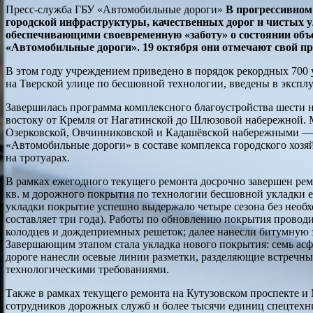
Пресс-служба ГБУ «Автомобильные дороги»
В прогрессивном
городской инфраструктуры, качественных дорог и чистых у
обеспечивающими своевременную «заботу» о состоянии объ
«Автомобильные дороги». 19 октября они отмечают свой п
В этом году учреждением приведено в порядок рекордных 700 
на Тверской улице по бесшовной технологии, введены в эксп
Завершилась программа комплексного благоустройства шести
востоку от Кремля от Нагатинской до Шлюзовой набережной. М
Озерковской, Овчинниковской и Кадашёвской набережными — т
«Автомобильные дороги» в составе комплекса городского хозяйс
на тротуарах.
В рамках ежегодного текущего ремонта досрочно завершен рем
кв. м дорожного покрытия по технологии бесшовной укладки е
укладки покрытие успешно выдержало четыре сезона без необхо
составляет три года). Работы по обновлению покрытия провод
колодцев и дождеприемных решеток; далее нанесли битумную 
Завершающим этапом стала укладка нового покрытия: семь асф
дороге нанесли осевые линии разметки, разделяющие встречные
технологическими требованиями.
Также в рамках текущего ремонта на Кутузовском проспекте и 
сотрудников дорожных служб и более тысячи единиц спецтехни