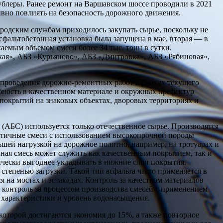
блеры. Ранее ремонт на Варшавском шоссе проводили в 2021
тивно повлиять на безопасность дорожного движения.
ородским службам приходилось закупать сырье, поскольку не
сфальтобетонная установка была запущена в мае, вторая — в
каемым объемом смеси более 34 тыс. тонн в сутки.
ая», АБЗ «Курьяново», АБЗ «Дмитровка», АБЗ «Рябиновая»,
проведения дорожно-ремонтных работ в рамках текущего
ебность в качественном материале и окружных префектур
покрытий на знаковых объектах, дворовых территориях и
 (АБС) используется только отечественное сырье. Производятся
стичные смеси с использованием высокопрочной породы
ьшей нагрузкой на дорожное полотно, например, на тротуарах и
ная смесь может служить как качественным покрытием, так и
чески выгоднее укладывать в нижние слои покрытия.
степенью загрузки. Такой тип асфальта часто применяется в
 на мостах и эстакадах. Контроль за качеством материалов
 контроль за процессом производства смесей с применением
 характеристики и уровень водонасыщения.
 которой достигаются экономия до 15%, а также повторное