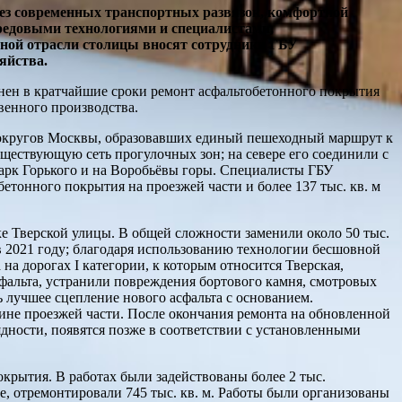
без современных транспортных развязок, комфортной
ередовыми технологиями и специалистами,
жной отрасли столицы вносят сотрудники ГБУ
яйства.
нен в кратчайшие сроки ремонт асфальтобетонного покрытия
венного производства.
округов Москвы, образовавших единый пешеходный маршрут к
ществующую сеть прогулочных зон; на севере его соединили с
арк Горького и на Воробьёвы горы. Специалисты ГБУ
етонного покрытия на проезжей части и более 137 тыс. кв. м
е Тверской улицы. В общей сложности заменили около 50 тыс.
в 2021 году; благодаря использованию технологии бесшовной
а дорогах I категории, к которым относится Тверская,
фальта, устранили повреждения бортового камня, смотровых
лучшее сцепление нового асфальта с основанием.
ине проезжей части. После окончания ремонта на обновленной
дности, появятся позже в соответствии с установленными
окрытия. В работах были задействованы более 2 тыс.
, отремонтировали 745 тыс. кв. м. Работы были организованы