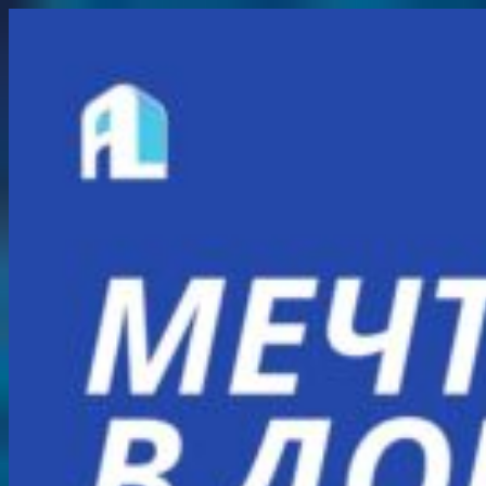
Перейти
к
содержимому