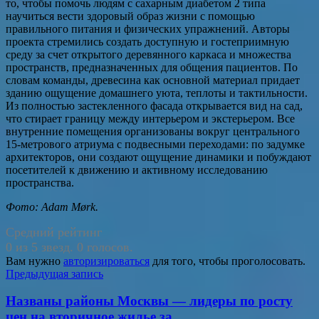
то, чтобы помочь людям с сахарным диабетом 2 типа
научиться вести здоровый образ жизни с помощью
правильного питания и физических упражнений. Авторы
проекта стремились создать доступную и гостеприимную
среду за счет открытого деревянного каркаса и множества
пространств, предназначенных для общения пациентов. По
словам команды, древесина как основной материал придает
зданию ощущение домашнего уюта, теплоты и тактильности.
Из полностью застекленного фасада открывается вид на сад,
что стирает границу между интерьером и экстерьером. Все
внутренние помещения организованы вокруг центрального
15-метрового атриума с подвесными переходами: по задумке
архитекторов, они создают ощущение динамики и побуждают
посетителей к движению и активному исследованию
пространства.
Фото: Adam Mørk.
Средний рейтинг
0 из 5 звезд. 0 голосов.
Вам нужно
авторизироваться
для того, чтобы проголосовать.
Навигация
Предыдущая запись
по
Названы районы Москвы — лидеры по росту
записям
цен на вторичное жилье за