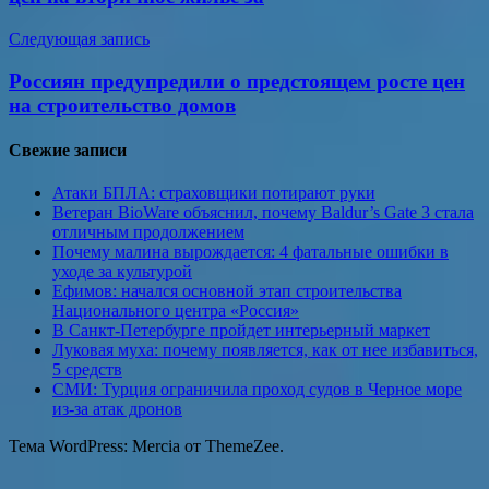
Следующая запись
Россиян предупредили о предстоящем росте цен
на строительство домов
Свежие записи
Атаки БПЛА: страховщики потирают руки
Ветеран BioWare объяснил, почему Baldur’s Gate 3 стала
отличным продолжением
Почему малина вырождается: 4 фатальные ошибки в
уходе за культурой
Ефимов: начался основной этап строительства
Национального центра «Россия»
В Санкт-Петербурге пройдет интерьерный маркет
Луковая муха: почему появляется, как от нее избавиться,
5 средств
СМИ: Турция ограничила проход судов в Черное море
из-за атак дронов
Тема WordPress: Mercia от ThemeZee.