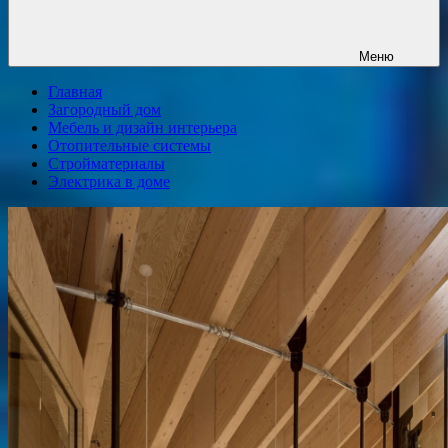
Меню
Главная
Загородный дом
Мебель и дизайн интерьера
Отопительные системы
Стройматериалы
Электрика в доме