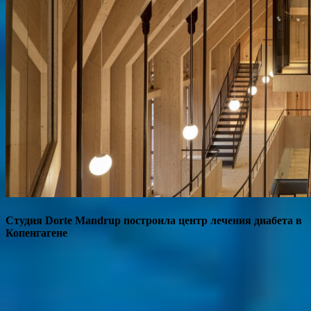
Студия Dorte Mandrup построила центр лечения диабета в
Копенгагене