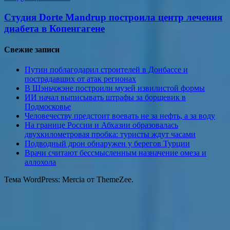
Студия Dorte Mandrup построила центр лечения
диабета в Копенгагене
Свежие записи
Путин поблагодарил строителей в Донбассе и
пострадавших от атак регионах
В Шэньчжэне построили музей извилистой формы
ИИ начал выписывать штрафы за борщевик в
Подмосковье
Человечеству предстоит воевать не за нефть, а за воду
На границе России и Абхазии образовалась
двухкилометровая пробка: туристы ждут часами
Подводный дрон обнаружен у берегов Турции
Врачи считают бессмысленным назначение омеза и
аллохола
Тема WordPress: Mercia от ThemeZee.