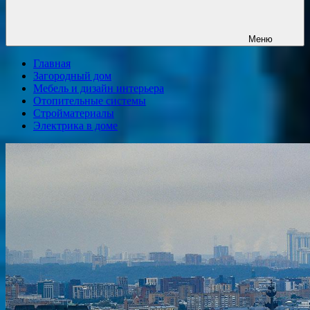
Меню
Главная
Загородный дом
Мебель и дизайн интерьера
Отопительные системы
Стройматериалы
Электрика в доме