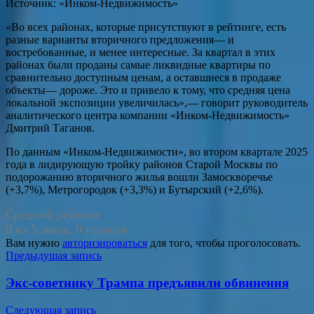
Источник: «Инком-Недвижимость»
«Во всех районах, которые присутствуют в рейтинге, есть
разные варианты вторичного предложения— и
востребованные, и менее интересные. За квартал в этих
районах были проданы самые ликвидные квартиры по
сравнительно доступным ценам, а оставшиеся в продаже
объекты— дороже. Это и привело к тому, что средняя цена
локальной экспозиции увеличилась»,— говорит руководитель
аналитического центра компании «Инком-Недвижимость»
Дмитрий Таганов.
По данным «Инком-Недвижимости», во втором квартале 2025
года в лидирующую тройку районов Старой Москвы по
подорожанию вторичного жилья вошли Замоскворечье
(+3,7%), Метрогородок (+3,3%) и Бутырский (+2,6%).
Средний рейтинг
0 из 5 звезд. 0 голосов.
Вам нужно
авторизироваться
для того, чтобы проголосовать.
Навигация
Предыдущая запись
по
Экс-советнику Трампа предъявили обвинения
записям
Следующая запись