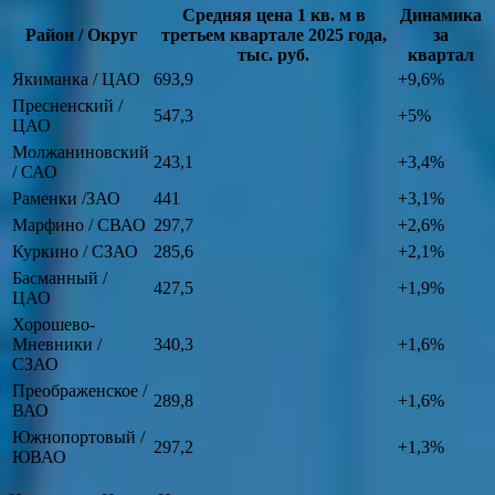
Средняя цена 1 кв. м в
Динамика
Район / Округ
третьем квартале 2025 года,
за
тыс. руб.
квартал
Якиманка / ЦАО
693,9
+9,6%
Пресненский /
547,3
+5%
ЦАО
Молжаниновский
243,1
+3,4%
/ САО
Раменки /ЗАО
441
+3,1%
Марфино / СВАО
297,7
+2,6%
Куркино / СЗАО
285,6
+2,1%
Басманный /
427,5
+1,9%
ЦАО
Хорошево-
Мневники /
340,3
+1,6%
СЗАО
Преображенское /
289,8
+1,6%
ВАО
Южнопортовый /
297,2
+1,3%
ЮВАО