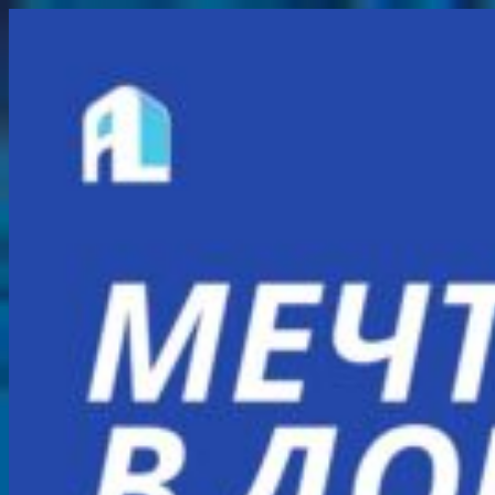
Перейти
к
содержимому