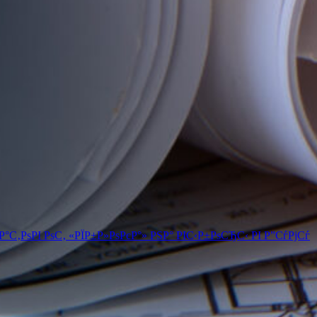
С‚РѕРІ РѕС‚ «РЇР±Р»РѕРєР°» РЅР° РІС‹Р±РѕСЂС‹ РІ Р”СѓРјСѓ