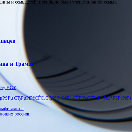
щины и семь детей, погибшие были членами одной семьи.
живцев
ина и Трампа
лону ВСУ
µРЅРµ СЂРµРіРёСЃС‚СЂР°С†РёРё СЃРїРёСЃРєР° РєР°РЅРґРёРґР°
 амфетамина
тающих россиян