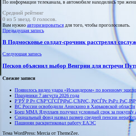
По информации телеканала, в автомобиле находились три жен
Средний рейтинг
0 из 5 звезд. 0 голосов.
Вам нужно
авторизироваться
для того, чтобы проголосовать.
Навигация
Предыдущая запись
по
В Подмосковье солдат-срочник расстрелял сослу
записям
Следующая запись
Песков объяснил выбор Венгрии для встречи Пут
Свежие записи
Появилось видео удара «Искандером» по военному эше
Праздники 7 августа 2026 года
Р’РЎ Р Р¤ СЂР°СЃСЃРјРѕС‚СЂРёС‚ РёСЃРє РѕР± РѕС‚РјР
ВС России освободили Анискино в Харьковской области
Боец ММА Ядуллаев получил условный срок за покупку
Социальный фонд назвал размер средней пенсии нерабо
Пашинян раскритиковал работу ЕАЭС
Тема WordPress: Mercia от ThemeZee.