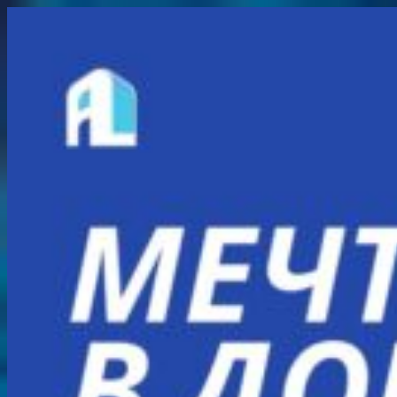
Перейти
к
содержимому