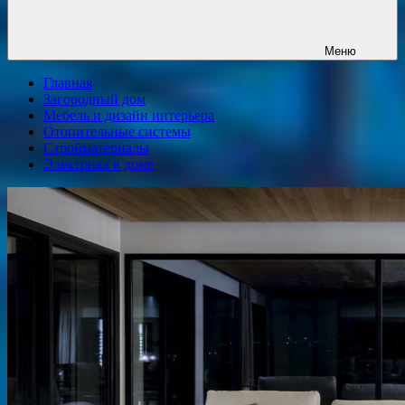
Меню
Главная
Загородный дом
Мебель и дизайн интерьера
Отопительные системы
Стройматериалы
Электрика в доме