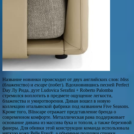
Название новинки происходит от двух английских слов:
bliss
(блаженство) и
escape
(побег). Вдохновившись песней Perfect
Day Лу Рида, дуэт Ludovica Serafini + Roberto Palomba
стремился воплотить в предмете ощущение легкости,
блаженства и умиротворения. Диван вошел в новую
коллекцию итальянской фабрики под названием Five Seasons.
Кроме того, Blisscape отражает представление бренда о
современном комфорте. Металлическая рама поддерживает
основание дивана из массива бука и тополя, а также березовой
фанеры. Для обивки этой конструкции команда использовала
мягкую кожу Pelle Frau®, а объемные подушки спинки,