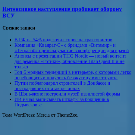
Интенсивное наступление пробивает оборону
ВСУ
Свежие записи
В РФ на 54% подскочил спрос на трактористов
Компания «Квадрат-С» с брендами «Витамир» и
«Тетралаб» приняла участие в конференции для врачей
Анонсы с презентации THQ Nordic — новый контент
для ремейка «Готики», обновление Titan Quest II и не
только
Топ-5 модных тенденций в интерьере, с которыми легко
переборщить и получить безвкусицу вместо уюта
Путин поблагодарил строителей в Донбассе и
пострадавших от атак регионах
В Шэньчжэне построили музей извилистой формы
ИИ начал выписывать штрафы за борщевик в
Подмосковье
Тема WordPress: Mercia от ThemeZee.