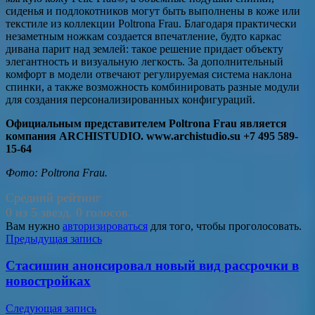
сиденья и подлокотников могут быть выполнены в коже или
текстиле из коллекции Poltrona Frau. Благодаря практически
незаметным ножкам создается впечатление, будто каркас
дивана парит над землей: такое решение придает объекту
элегантность и визуальную легкость. За дополнительный
комфорт в модели отвечают регулируемая система наклона
спинки, а также возможность комбинировать разные модули
для создания персонализированных конфигураций.
Официальным представителем Poltrona Frau является
компания ARCHISTUDIO. www.archistudio.su +7 495 589-
15-64
Фото: Poltrona Frau.
Средний рейтинг
0 из 5 звезд. 0 голосов.
Вам нужно
авторизироваться
для того, чтобы проголосовать.
Навигация
Предыдущая запись
по
Стасишин анонсировал новый вид рассрочки в
записям
новостройках
Следующая запись