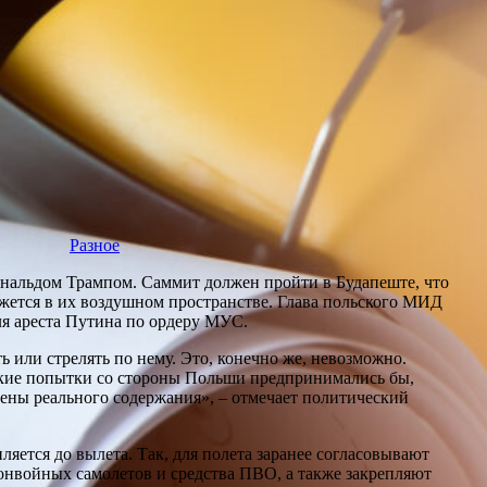
Разное
альдом Трампом. Саммит должен пройти в Будапеште, что
ажется в их воздушном пространстве. Глава польского МИД
ля ареста Путина по ордеру МУС.
ть или стрелять по нему. Это, конечно же, невозможно.
такие попытки со стороны Польши предпринимались бы,
шены реального содержания», – отмечает политический
яется до вылета. Так, для полета заранее согласовывают
онвойных самолетов и средства ПВО, а также закрепляют