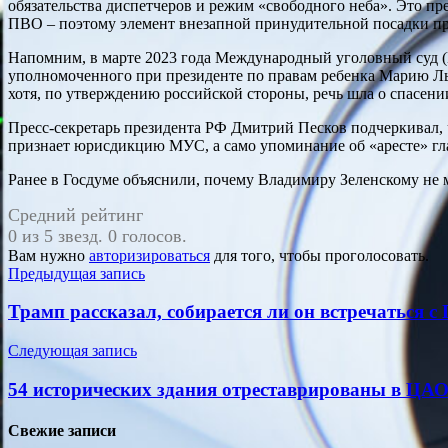
обязательства диспетчеров и режим «свободного неба». Это п
ПВО – поэтому элемент внезапной принудительной посадки п
Напомним, в марте 2023 года Международный уголовный суд (М
уполномоченного при президенте по правам ребенка Марию Льв
хотя, по утверждению российской стороны, речь шла о спасен
Пресс-секретарь президента РФ Дмитрий Песков подчеркивал,
признает юрисдикцию МУС, а само упоминание об «аресте» гл
Ранее в Госдуме объяснили, почему Владимиру Зеленскому не 
Средний рейтинг
0 из 5 звезд. 0 голосов.
Вам нужно
авторизироваться
для того, чтобы проголосовать.
Навигация
Предыдущая запись
по
Трамп рассказал, собирается ли он встречаться 
записям
Следующая запись
54 исторических здания отреставрированы в ЦА
Свежие записи