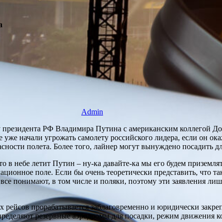
а
Admin
резидента РФ Владимира Путина с американским коллегой Дон
е уже начали угрожать самолету российского лидера, если он ок
асности полета. Более того, лайнер могут вынуждено посадить д
что в небе летит Путин – ну-ка давайте-ка мы его будем приземля
мационное поле. Если бы очень теоретически представить, что 
 все понимают, в том числе и поляки, поэтому эти заявления ли
 рейсов прорабатывается заблаговременно и юридически закрепл
определяют резервные аэродромы для посадки, режим движения к