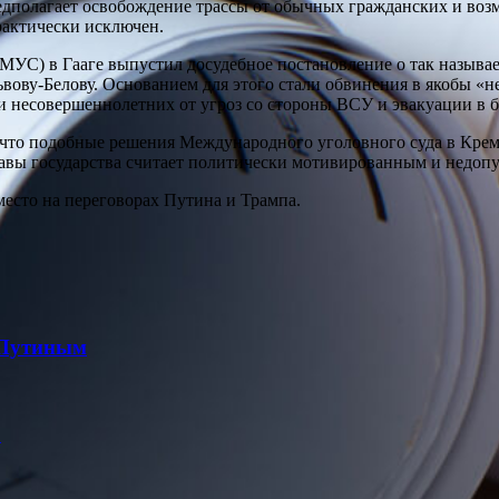
редполагает освобождение трассы от обычных гражданских и во
рактически исключен.
УС) в Гааге выпустил досудебное постановление о так называе
ову-Белову. Основанием для этого стали обвинения в якобы «н
ии несовершеннолетних от угроз со стороны ВСУ и эвакуации в 
 что подобные решения Международного уголовного суда в Крем
авы государства считает политически мотивированным и недопу
место на переговорах Путина и Трампа.
с Путиным
О