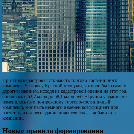
При этом кадастровая стоимость торгово-гостиничного
комплекса Seasons у Красной площади, которое было самым
дорогим зданием, исходя из кадастровой оценки на этот год,
снизилась с 63,7 млрд до 58,1 млрд руб. «Группа у здания не
изменилась (это по-прежнему торгово-гостиничный
комплекс), мог быть немного изменен коэффициент при
расчетах, из-за чего здание подешевело»,— добавили в
компании.
Новые правила формирования