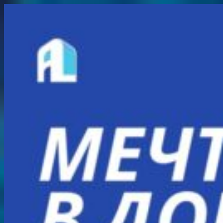
Перейти
к
содержимому