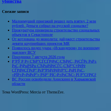
убийства
Свежие записи
Малоимущий приезжий решил дать взятку. 2 млн
рублей. Деньги собрал на русской социалке?
Прокуратура проверила строительство социальных
объектов в Севастополе
От котлована до монолита: дайджест строительства
девяти крупнейших проектов MR
Появилось видео удара «Искандером» по военному
эшелону ВСУ
Праздники 7 августа 2026 года
Р’РЎ Р Р¤ СЂР°СЃСЃРјРѕС‚СЂРёС‚ РёСЃРє РѕР±
РѕС‚РјРµРЅРµ СЂРµРіРёСЃС‚СЂР°С†РёРё
СЃРїРёСЃРєР° РєР°РЅРґРёРґР°С‚РѕРІ РѕС‚
«РЇР±Р»РѕРєР°» РЅР° РІС‹Р±РѕСЂС‹ РІ Р”СѓРјСѓ
ВС России освободили Анискино в Харьковской
области
Тема WordPress: Mercia от ThemeZee.