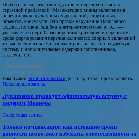
По его словам, качество подготовки перечней остается
серьезной проблемой: «Мы ежегодно видим включение в
перечни школ, культурных учреждений, спортивных
объектов, консульств. Это прямое нарушение Налогового
кодекса, но такие ошибки повторяются из года в год»,—
указывает эксперт. С расширением критериев и переносом
срока формирования перечня количество спорных включений
только увеличится. Это означает рост нагрузки на судебную
систему и дополнительные издержки собственников,
заключил он.
Средний рейтинг
0 из 5 звезд. 0 голосов.
Вам нужно
авторизироваться
для того, чтобы проголосовать.
Навигация
Предыдущая запись
по
Лукашенко проводит официальную встречу с
записям
лидером Мьянмы
Следующая запись
Только компенсация: как истекшие сроки
давности позволяют избежать ответственности за