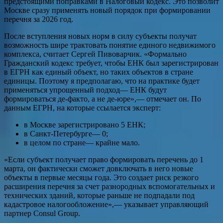
предстоящими поправками в Налоговый кодекс. Это позволит
Москве сразу применять новый порядок при формировании
перечня за 2026 год.
После вступления новых норм в силу субъекты получат
возможность шире трактовать понятие единого недвижимого
комплекса, считает Сергей Пивоварчик. «Формально
Гражданский кодекс требует, чтобы ЕНК был зарегистрирован
в ЕГРН как единый объект, но таких объектов в стране
единицы. Поэтому я предполагаю, что на практике будет
применяться упрощенный подход— ЕНК будут
формироваться де-факто, а не де-юре»,— отмечает он. По
данным ЕГРН, на которые ссылается эксперт:
в Москве зарегистрировано 5 ЕНК;
в Санкт-Петербурге— 0;
в целом по стране— крайне мало.
«Если субъект получает право формировать перечень до 1
марта, он фактически сможет довключать в него новые
объекты в первые месяцы года. Это создает риск резкого
расширения перечня за счет разнородных вспомогательных и
технических зданий, которые раньше не подпадали под
кадастровое налогообложение»,— указывает управляющий
партнер Consul Group.