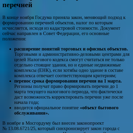
перечней
В конце ноября Госдума приняла закон, меняющий подход к
формированию перечней объектов, налог по которым
исчисляется, исходя из кадастровой стоимости. Документ
сейчас направлен в Совет Федерации, его основные
положения:
расширение понятий торговых и офисных объектов.
Торговыми и административно-деловыми центрами для
целей Налогового кодекса смогут считаться не только
отдельно стоящие здания, но и единые недвижимые
комплексы (ЕНК), если хотябы одно здание в составе
комплекса отвечает соответствующим критериям;
перенос срока формирования перечня на 1 марта.
Регионы получат право формировать перечни до 1
марта текущего налогового периода, что фактически
даст возможность корректировать перечни уже после
начала года;
вводится официальное понятие
«объект бытового
обслуживания».
В ноябре в Мосгордуму был внесен законопроект
№ 13.08.6721/25, который синхронизирует закон города с