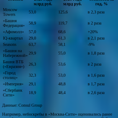
млрд руб.
млрд руб.
год, %
Moscow
53,0
125,6
в 2,3 раза
Towers
«Башня
58,9
119,7
в 2 раза
Федерация»
«Афимолл»
57,0
68,6
+20%
IQ-квартал
29,0
61,3
в 2,1 раза
Seasons
63,7
58,1
-9%
«Башня на
29,9
55,0
в 1,8 раза
Набережной»
Башня ВТБ
26,3
53,6
в 2 раза
(«Евразия»)
«Город
32,3
53,0
в 1,6 раза
столиц»
«Империя»
29,1
48,8
в 1,7 раза
«Сбербанк
18,9
48,4
в 2,6 раза
Сити»
Данные: Consul Group
Например, небоскребы в «Москва-Сити» оценивались ранее