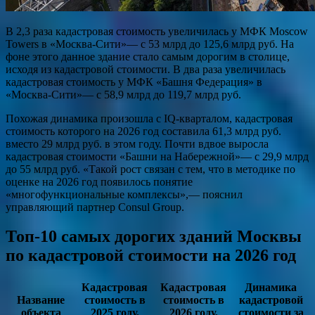
В 2,3 раза кадастровая стоимость увеличилась у МФК Moscow
Towers в «Москва-Сити»— с 53 млрд до 125,6 млрд руб. На
фоне этого данное здание стало самым дорогим в столице,
исходя из кадастровой стоимости. В два раза увеличилась
кадастровая стоимость у МФК «Башня Федерация» в
«Москва-Сити»— с 58,9 млрд до 119,7 млрд руб.
Похожая динамика произошла с IQ-кварталом, кадастровая
стоимость которого на 2026 год составила 61,3 млрд руб.
вместо 29 млрд руб. в этом году. Почти вдвое выросла
кадастровая стоимости «Башни на Набережной»— с 29,9 млрд
до 55 млрд руб. «Такой рост связан с тем, что в методике по
оценке на 2026 год появилось понятие
«многофункциональные комплексы»,— пояснил
управляющий партнер Consul Group.
Топ-10 самых дорогих зданий Москвы
по кадастровой стоимости на 2026 год
Кадастровая
Кадастровая
Динамика
Название
стоимость в
стоимость в
кадастровой
объекта
2025 году,
2026 году,
стоимости за