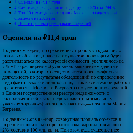
Оценили на ₽11,4 трлн
Самые дорогие здания по кадастру на 2026 год: МФК
Топ-10 самых дорогих зданий Москвы по кадастровой
стоимости на 2026 год
Новые правила формирования перечней
Оценили на ₽11,4 трлн
По данным мэрии, по сравнению с прошлым годом число
нежилых объектов, налог на имущество по которым будет
рассчитываться по кадастровой стоимости, увеличилось на
7%. «Его расширение обусловлено выявлением зданий и
помещений, в которых осуществляется торгово-офисная
деятельность по результатам обследований по определению
вида фактического использования, а также системной работой
правительства Москвы и Росреестра по уточнению сведений
в Едином государственном реестре недвижимости о
расположении объектов недвижимости на земельных
участках торгово-офисного назначения»,— пояснила Мария
Багреева.
По данным Consul Group, совокупная площадь объектов в
перечне относительно прошлого года выросла примерно на
2%, составив 100 млн кв. м. При этом куда существеннее