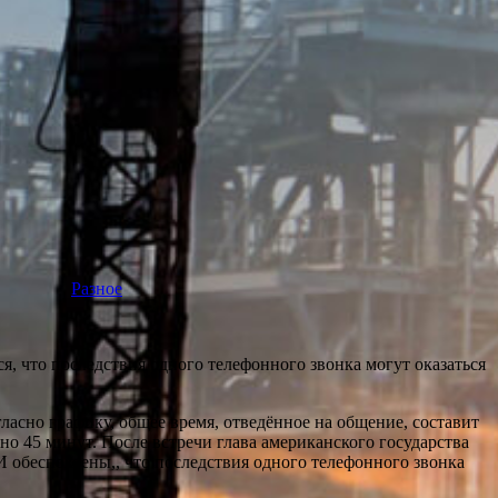
Разное
 что последствия одного телефонного звонка могут оказаться
асно графику, общее время, отведённое на общение, составит
рно 45 минут. После встречи глава американского государства
И обеспокоены,, что последствия одного телефонного звонка