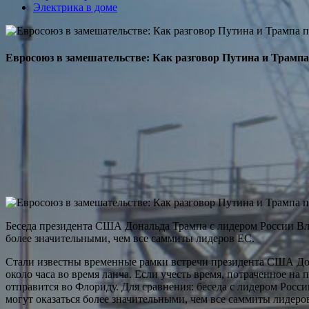
Электрика в доме
Евросоюз в замешательстве: Как разговор Путина и Трамп
Беседа президента США Дональда Трампа с лидером России Вла
более значительными, чем все саммиты лидеров ЕС.
Стали известны временные рамки встречи президента США Дона
около часа во время ланча. Если учесть время, потраченное на
отправится во Флориду. Для сравнения: беседа с лидером Рос
могут оказаться более значительными, чем все саммиты лидеро