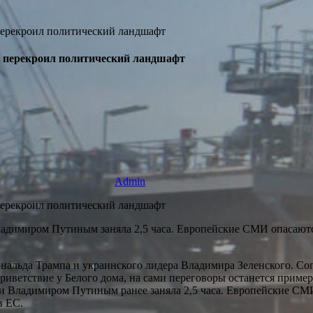
а перекроил политический ландшафт
Admin
димиром Путиным заняла 2,5 часа. Европейские СМИ опасаются,
льда Трампа и украинского лидера Владимира Зеленского. Согл
 приветствие у Белого дома, на сами переговоры останется приме
сии Владимиром Путиным ранее заняла 2,5 часа. Европейские СМ
в ЕС.