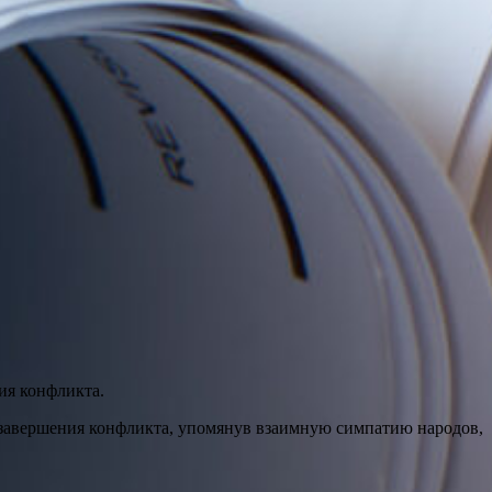
ия конфликта.
 завершения конфликта, упомянув взаимную симпатию народов,