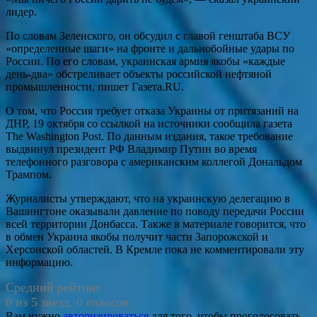
лидер.
По словам Зеленского, он обсудил с главой генштаба ВСУ
«определенные шаги» на фронте и дальнобойные удары по
России. По его словам, украинская армия якобы «каждые
день-два» обстреливает объекты российской нефтяной
промышленности, пишет Газета.RU.
О том, что Россия требует отказа Украины от притязаний на
ДНР, 19 октября со ссылкой на источники сообщила газета
The Washington Post. По данным издания, такое требование
выдвинул президент РФ Владимир Путин во время
телефонного разговора с американским коллегой Дональдом
Трампом.
Журналисты утверждают, что на украинскую делегацию в
Вашингтоне оказывали давление по поводу передачи России
всей территории Донбасса. Также в материале говорится, что
в обмен Украина якобы получит части Запорожской и
Херсонской областей. В Кремле пока не комментировали эту
информацию.
Средний рейтинг
0 из 5 звезд. 0 голосов.
Вам нужно
авторизироваться
для того, чтобы проголосовать.