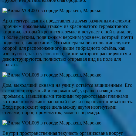
грубое, непритязательное благородство.
Архитектура здания представлена двумя различными слоями:
прочным цокольным этажом из красноватого терракотового
кирпича, который крепится к земле и вступает с ней в диалог,
и более лёгким, подвижным верхним уровнем, который почти
подвешен, как дыхание. Это минеральное основание служит
опорой для расположенного выше гибридного объёма, как
изогнутого, так и угловатого, линии которого расширяются и
деконструируются, полностью открывая вид на поле для
гольфа.
Дом, выходящий окнами на улицу, остаётся защищённым. Его
фасад, непрозрачный и сдержанный, украшен изящными
проёмами, завешенными тонкими терракотовыми планками,
которые пропускают западный свет и сохраняют приватность.
Вход происходит через щель между двумя изогнутыми
стенами, порог, промежуток, момент перехода.
Внутри пространственная текучесть организована вокруг