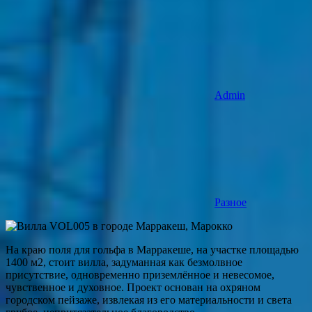
Admin
Разное
На краю поля для гольфа в Марракеше, на участке площадью
1400 м2, стоит вилла, задуманная как безмолвное
присутствие, одновременно приземлённое и невесомое,
чувственное и духовное. Проект основан на охряном
городском пейзаже, извлекая из его материальности и света