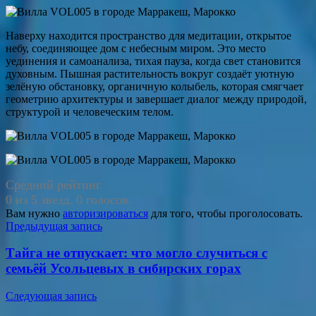
Наверху находится пространство для медитации, открытое
небу, соединяющее дом с небесным миром. Это место
уединения и самоанализа, тихая пауза, когда свет становится
духовным. Пышная растительность вокруг создаёт уютную
зелёную обстановку, органичную колыбель, которая смягчает
геометрию архитектуры и завершает диалог между природой,
структурой и человеческим телом.
Средний рейтинг
0 из 5 звезд. 0 голосов.
Вам нужно
авторизироваться
для того, чтобы проголосовать.
Навигация
Предыдущая запись
по
Тайга не отпускает: что могло случиться с
записям
семьёй Усольцевых в сибирских горах
Следующая запись