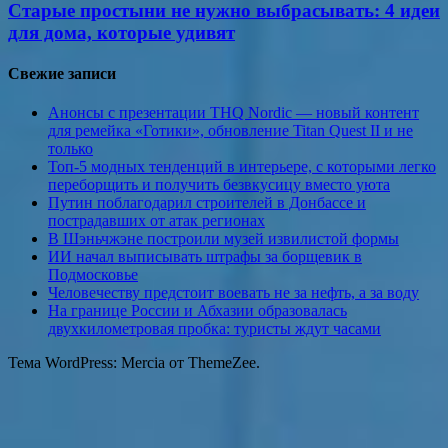
Старые простыни не нужно выбрасывать: 4 идеи
для дома, которые удивят
Свежие записи
Анонсы с презентации THQ Nordic — новый контент
для ремейка «Готики», обновление Titan Quest II и не
только
Топ-5 модных тенденций в интерьере, с которыми легко
переборщить и получить безвкусицу вместо уюта
Путин поблагодарил строителей в Донбассе и
пострадавших от атак регионах
В Шэньчжэне построили музей извилистой формы
ИИ начал выписывать штрафы за борщевик в
Подмосковье
Человечеству предстоит воевать не за нефть, а за воду
На границе России и Абхазии образовалась
двухкилометровая пробка: туристы ждут часами
Тема WordPress: Mercia от ThemeZee.