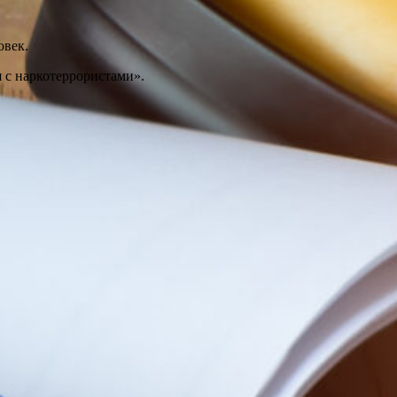
овек.
 с наркотеррористами».