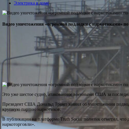
Электрика в доме
Видео уничтожения «огромной подлодки с наркотиками» по
Это уже шестое судно, атакованное военными США за последни
Президент США Дональд Трамп заявил об уничтожении подводно
крупную партию наркотиков.
В публикации на платформе Truth Social политик отметил, чт
наркоторговли».