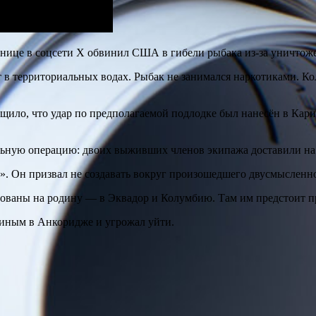
анице в соцсети X обвинил США в гибели рыбака из-за уничтож
территориальных водах. Рыбак не занимался наркотиками. Колу
общило, что удар по предполагаемой подлодке был нанесён в Кар
ельную операцию: двоих выживших членов экипажа доставили н
ах». Он призвал не создавать вокруг произошедшего двусмысленн
ованы на родину — в Эквадор и Колумбию. Там им предстоит пр
утиным в Анкоридже и угрожал уйти.