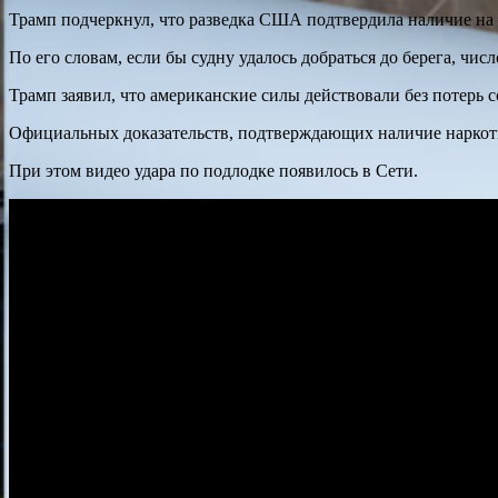
Трамп подчеркнул, что разведка США подтвердила наличие на
По его словам, если бы судну удалось добраться до берега, чис
Трамп заявил, что американские силы действовали без потерь 
Официальных доказательств, подтверждающих наличие наркоти
При этом видео удара по подлодке появилось в Сети.