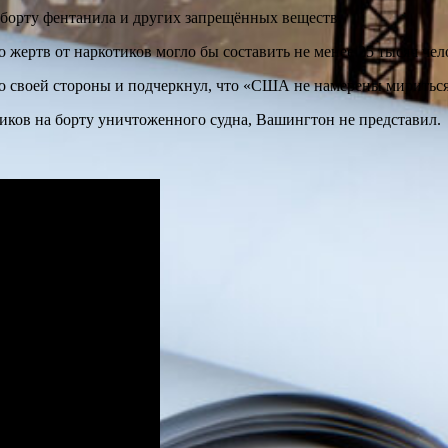
 борту фентанила и других запрещённых веществ.
ло жертв от наркотиков могло бы составить не менее 25 тысяч чел
со своей стороны и подчеркнул, что «США не намерены мириться
ков на борту уничтоженного судна, Вашингтон не представил.