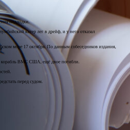
ения подлодки.
мбийский катер лег в дрейф, и у него отказал
ибском море 17 октября. По данным собеседников издания,
а корабль ВМС США, ещё двое погибли.
остей.
едстать перед судом.