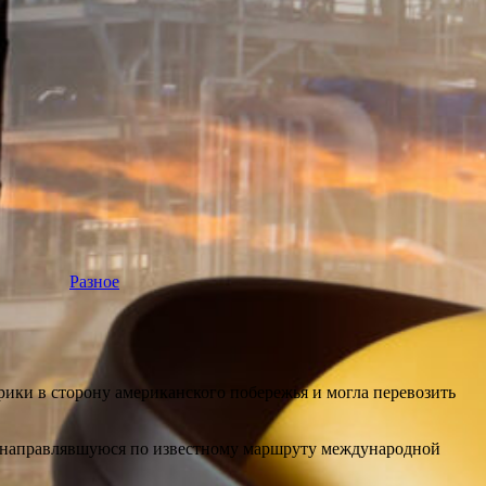
Разное
ики в сторону американского побережья и могла перевозить
у, направлявшуюся по известному маршруту международной