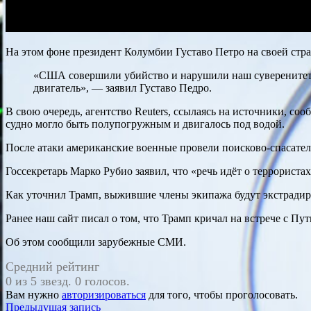
На этом фоне президент Колумбии Густаво Петро на своей стр
«США совершили убийство и нарушили наш суверенитет в 
двигатель», — заявил Густаво Педро.
В свою очередь, агентство Reuters, ссылаясь на источники, со
судно могло быть полупогружным и двигалось под водой.
После атаки американские военные провели поисково-спасат
Госсекретарь Марко Рубио заявил, что «речь идёт о террорист
Как уточнил Трамп, выжившие члены экипажа будут экстрадир
Ранее наш сайт писал о том, что Трамп кричал на встрече с П
Об этом сообщили зарубежные СМИ.
Средний рейтинг
0 из 5 звезд. 0 голосов.
Вам нужно
авторизироваться
для того, чтобы проголосовать.
Навигация
Предыдущая запись