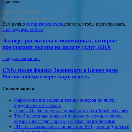
королем.
Средний рейтинг
0 из 5 звезд. 0 голосов.
Вам нужно
авторизироваться
для того, чтобы проголосовать.
Навигация
Предыдущая запись
по
Эксперт рассказала о мошенниках, которые
записям
предлагают льготы на оплату услуг ЖКХ
Следующая запись
CNN: после фиаско Зеленского в Белом доме
Россия победит через пару недель
Свежие записи
Фармкомпании вошли в тройку лидеров по числу
вредоносных рассылок
Первая Quake получила новый эпизод от MachineGames
Топ-5 настенных покрытий на смену скучным обоям,
которые выглядят дорого и служат десятилетиями
РПЦ рассказала о восстановлении 830 домов в Донбассе
ко Дню строителя