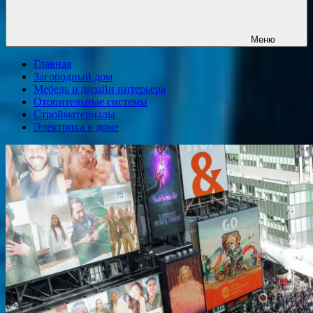
Меню
Главная
Загородный дом
Мебель и дизайн интерьера
Отопительные системы
Стройматериалы
Электрика в доме