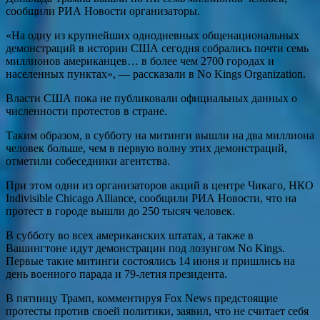
сообщили РИА Новости организаторы.
«На одну из крупнейших однодневных общенациональных
демонстраций в истории США сегодня собрались почти семь
миллионов американцев… в более чем 2700 городах и
населенных пунктах», — рассказали в No Kings Organization.
Власти США пока не публиковали официальных данных о
численности протестов в стране.
Таким образом, в субботу на митинги вышли на два миллиона
человек больше, чем в первую волну этих демонстраций,
отметили собеседники агентства.
При этом одни из организаторов акций в центре Чикаго, НКО
Indivisible Chicago Alliance, сообщили РИА Новости, что на
протест в городе вышли до 250 тысяч человек.
В субботу во всех американских штатах, а также в
Вашингтоне идут демонстрации под лозунгом No Kings.
Первые такие митинги состоялись 14 июня и пришлись на
день военного парада и 79-летия президента.
В пятницу Трамп, комментируя Fox News предстоящие
протесты против своей политики, заявил, что не считает себя