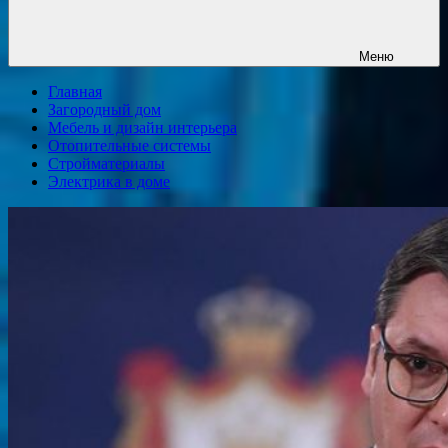
Меню
Главная
Загородный дом
Мебель и дизайн интерьера
Отопительные системы
Стройматериалы
Электрика в доме