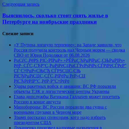
Следующая запись
Выяснилось, сколько стоит снять жилье в
Петербурге на ноябрьские праздники
Свежие записи
«У Путина лопнуло терпение»: на Западе заявили, что
Россия получила контроль над Черным морем — сводка
СВО от Юрия Подоляки от 06.08.2026
РџСѓС‚РёРЅ РІС‹РІРµР» «РЁРµСЂРµРјРµС‚СЊРµРІРѕ»
РёР· СЃС‚СЂР°С‚РµРіРёС‡РµСЃРєРѕРіРѕ СЃРїРёСЃРєР°
СЃ С†РµР»СЊСЋ СЃРЅСЏС‚СЊ
РїСЂРµРїСЏС‚СЃС‚РІРёРµ РґР»СЏ
РїСЂРёРІР°С‚РёР·Р°С†РёРё
Удары ракетных войск и авиации: ВС РФ поразили
объекты ТЭК и логистические центры Украины
Глава дипслужбы Ватикана Галлахер может посетить
Россию в конце августа
Минобороны: ВС России поразили два судна с
военными грузами в Черном море
Трамп рассказал спонсорам, кого надо избрать
президентом США
Лукашенко произвел кадровые назначения в