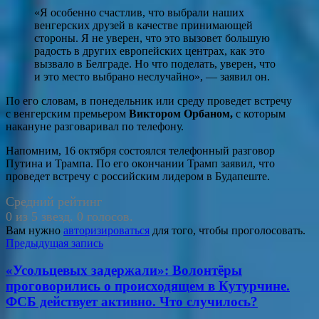
«Я особенно счастлив, что выбрали наших
венгерских друзей в качестве принимающей
стороны. Я не уверен, что это вызовет большую
радость в других европейских центрах, как это
вызвало в Белграде. Но что поделать, уверен, что
и это место выбрано неслучайно», — заявил он.
По его словам, в понедельник или среду проведет встречу
с венгерским премьером
Виктором Орбаном,
с которым
накануне разговаривал по телефону.
Напомним, 16 октября состоялся телефонный разговор
Путина и Трампа. По его окончании Трамп заявил, что
проведет встречу с российским лидером в Будапеште.
Средний рейтинг
0 из 5 звезд. 0 голосов.
Вам нужно
авторизироваться
для того, чтобы проголосовать.
Навигация
Предыдущая запись
по
«Усольцевых задержали»: Волонтёры
записям
проговорились о происходящем в Кутурчине.
ФСБ действует активно. Что случилось?