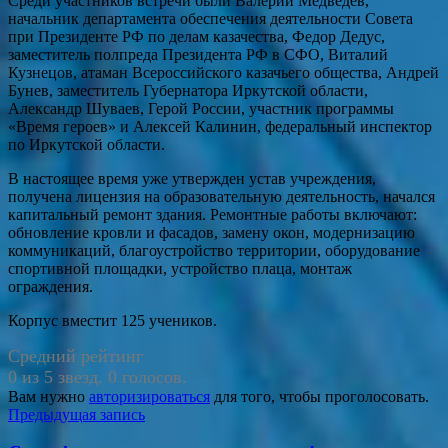
Среди участников встречи были Валерий Медведев,
начальник департамента обеспечения деятельности Совета
при Президенте РФ по делам казачества, Федор Дедус,
заместитель полпреда Президента РФ в СФО, Виталий
Кузнецов, атаман Всероссийского казачьего общества, Андрей
Бунев, заместитель Губернатора Иркутской области,
Александр Шуваев, Герой России, участник программы
«Время героев» и Алексей Калинин, федеральный инспектор
по Иркутской области.
В настоящее время уже утвержден устав учреждения,
получена лицензия на образовательную деятельность, начался
капитальный ремонт здания. Ремонтные работы включают:
обновление кровли и фасадов, замену окон, модернизацию
коммуникаций, благоустройство территории, оборудование
спортивной площадки, устройство плаца, монтаж
ограждения.
Корпус вместит 125 учеников.
Средний рейтинг
0 из 5 звезд. 0 голосов.
Вам нужно
авторизироваться
для того, чтобы проголосовать.
Навигация
Предыдущая запись
по