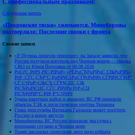
С профессиональным праздником!
записям
Следующая запись
«Покровские тиски» сжимаются. Минобороны
подтвердило: Последние сводки с фронта
Свежие записи
«У Путина лопнуло терпение»: на Западе заявили, что
Россия получила контроль над Черным морем — сводка
СВО от Юрия Подоляки от 06.08.2026
РџСѓС‚РёРЅ РІС‹РІРµР» «РЁРµСЂРµРјРµС‚СЊРµРІРѕ»
РёР· СЃС‚СЂР°С‚РµРіРёС‡РµСЃРєРѕРіРѕ СЃРїРёСЃРєР°
СЃ С†РµР»СЊСЋ СЃРЅСЏС‚СЊ
РїСЂРµРїСЏС‚СЃС‚РІРёРµ РґР»СЏ
РїСЂРёРІР°С‚РёР·Р°С†РёРё
Удары ракетных войск и авиации: ВС РФ поразили
объекты ТЭК и логистические центры Украины
Глава дипслужбы Ватикана Галлахер может посетить
Россию в конце августа
Минобороны: ВС России поразили два судна с
военными грузами в Черном море
Трамп рассказал спонсорам, кого надо избрать