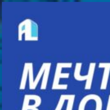
Перейти
к
содержимому