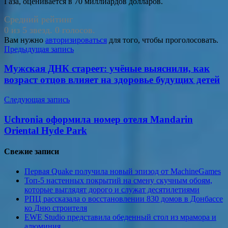
Газа, оценивается в 70 миллиардов долларов.
Средний рейтинг
0 из 5 звезд. 0 голосов.
Вам нужно
авторизироваться
для того, чтобы проголосовать.
Навигация
Предыдущая запись
по
Мужская ДНК стареет: учёные выяснили, как
записям
возраст отцов влияет на здоровье будущих детей
Следующая запись
Uchronia оформила номер отеля Mandarin
Oriental Hyde Park
Свежие записи
Первая Quake получила новый эпизод от MachineGames
Топ-5 настенных покрытий на смену скучным обоям,
которые выглядят дорого и служат десятилетиями
РПЦ рассказала о восстановлении 830 домов в Донбассе
ко Дню строителя
EWE Studio представила обеденный стол из мрамора и
алюминия