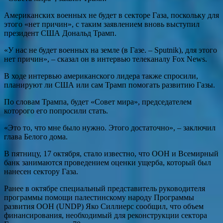
Американских военных не будет в секторе Газа, поскольку для
этого «нет причин», с таким заявлением вновь выступил
президент США Дональд Трамп.
«У нас не будет военных на земле (в Газе. – Sputnik), для этого
нет причин», – сказал он в интервью телеканалу Fox News.
В ходе интервью американского лидера также спросили,
планируют ли США или сам Трамп помогать развитию Газы.
По словам Трампа, будет «Совет мира», председателем
которого его попросили стать.
«Это то, что мне было нужно. Этого достаточно», – заключил
глава Белого дома.
В пятницу, 17 октября, стало известно, что ООН и Всемирный
банк занимаются проведением оценки ущерба, который был
нанесен сектору Газа.
Ранее в октябре специальный представитель руководителя
программы помощи палестинскому народу Программы
развития ООН (UNDP) Яко Силлиерс сообщил, что объем
финансирования, необходимый для реконструкции сектора