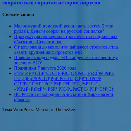
сохраняться скрытая история вирусов
Свежие записи
Малоимущий приезжий решил дать взятку. 2 млн
рублей. Деньги собрал на русской социалке?
Прокуратура проверила строительство социальных
объектов в Севастополе
От котлована до монолита: дайджест строительства
девяти крупнейших проектов MR
Появилось видео удара «Искандером» по военному
эшелону ВСУ
Праздники 7 августа 2026 года
Р’РЎ Р Р¤ СЂР°СЃСЃРјРѕС‚СЂРёС‚ РёСЃРє РѕР±
РѕС‚РјРµРЅРµ СЂРµРіРёСЃС‚СЂР°С†РёРё
СЃРїРёСЃРєР° РєР°РЅРґРёРґР°С‚РѕРІ РѕС‚
«РЇР±Р»РѕРєР°» РЅР° РІС‹Р±РѕСЂС‹ РІ Р”СѓРјСѓ
ВС России освободили Анискино в Харьковской
области
Тема WordPress: Mercia от ThemeZee.