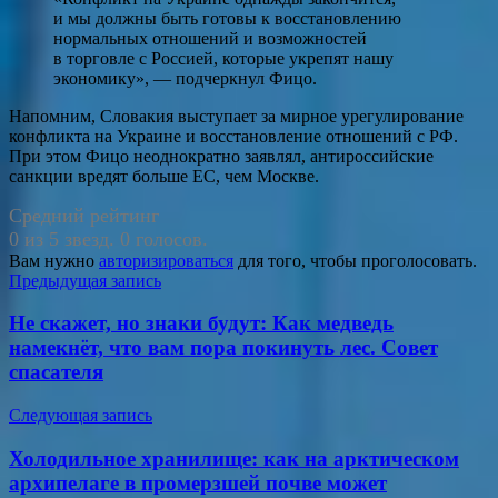
и мы должны быть готовы к восстановлению
нормальных отношений и возможностей
в торговле с Россией, которые укрепят нашу
экономику», — подчеркнул Фицо.
Напомним, Словакия выступает за мирное урегулирование
конфликта на Украине и восстановление отношений с РФ.
При этом Фицо неоднократно заявлял, антироссийские
санкции вредят больше ЕС, чем Москве.
Средний рейтинг
0 из 5 звезд. 0 голосов.
Вам нужно
авторизироваться
для того, чтобы проголосовать.
Навигация
Предыдущая запись
по
Не скажет, но знаки будут: Как медведь
записям
намекнёт, что вам пора покинуть лес. Совет
спасателя
Следующая запись
Холодильное хранилище: как на арктическом
архипелаге в промерзшей почве может