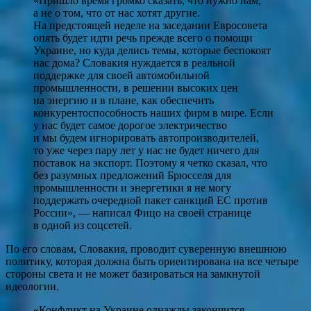
«Пришло время громко сказать, что нужно нам,
а не о том, что от нас хотят другие.
На предстоящей неделе на заседании Евросовета
опять будет идти речь прежде всего о помощи
Украине, но куда делись темы, которые беспокоят
нас дома? Словакия нуждается в реальной
поддержке для своей автомобильной
промышленности, в решении высоких цен
на энергию и в плане, как обеспечить
конкурентоспособность наших фирм в мире. Если
у нас будет самое дорогое электричество
и мы будем игнорировать автопроизводителей,
то уже через пару лет у нас не будет ничего для
поставок на экспорт. Поэтому я четко сказал, что
без разумных предложений Брюсселя для
промышленности и энергетики я не могу
поддержать очередной пакет санкций ЕС против
России», — написал Фицо на своей странице
в одной из соцсетей.
По его словам, Словакия, проводит суверенную внешнюю
политику, которая должна быть ориентирована на все четыре
стороны света и не может базироваться на замкнутой
идеологии.
«Конфликт на Украине однажды закончится,