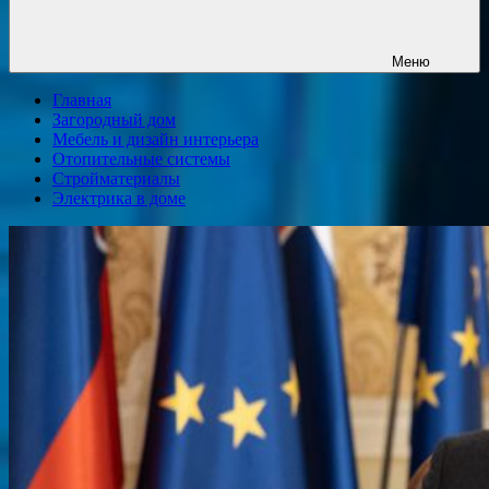
Меню
Главная
Загородный дом
Мебель и дизайн интерьера
Отопительные системы
Стройматериалы
Электрика в доме