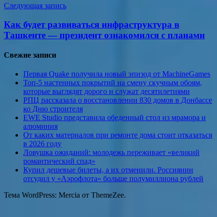
Следующая запись
Как будет развиваться инфраструктура в
Ташкенте — президент ознакомился с планами
Свежие записи
Первая Quake получила новый эпизод от MachineGames
Топ-5 настенных покрытий на смену скучным обоям,
которые выглядят дорого и служат десятилетиями
РПЦ рассказала о восстановлении 830 домов в Донбассе
ко Дню строителя
EWE Studio представила обеденный стол из мрамора и
алюминия
От каких материалов при ремонте дома стоит отказаться
в 2026 году
Ловушка ожиданий: молодежь переживает «великий
романтический спад»
Купил дешевые билеты, а их отменили. Россиянин
отсудил у «Аэрофлота» больше полумиллиона рублей
Тема WordPress: Mercia от ThemeZee.