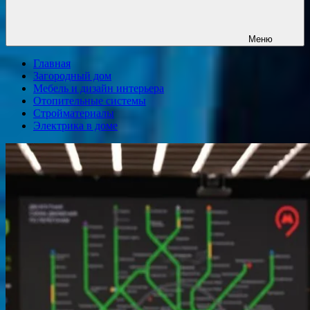
Меню
Главная
Загородный дом
Мебель и дизайн интерьера
Отопительные системы
Стройматериалы
Электрика в доме