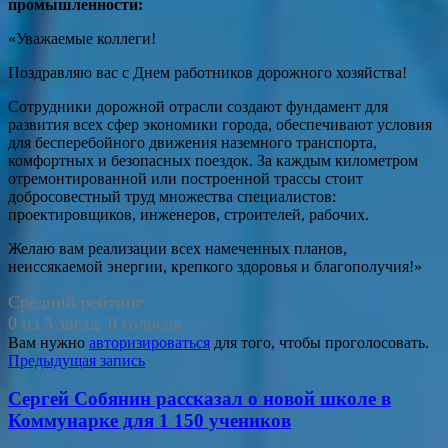
промышленности:
«Уважаемые коллеги!
Поздравляю вас с Днем работников дорожного хозяйства!
Сотрудники дорожной отрасли создают фундамент для
развития всех сфер экономики города, обеспечивают условия
для бесперебойного движения наземного транспорта,
комфортных и безопасных поездок. За каждым километром
отремонтированной или построенной трассы стоит
добросовестный труд множества специалистов:
проектировщиков, инженеров, строителей, рабочих.
Желаю вам реализации всех намеченных планов,
неиссякаемой энергии, крепкого здоровья и благополучия!»
Средний рейтинг
0 из 5 звезд. 0 голосов.
Вам нужно
авторизироваться
для того, чтобы проголосовать.
Навигация
Предыдущая запись
по
Сергей Собянин рассказал о новой школе в
записям
Коммунарке для 1 150 учеников