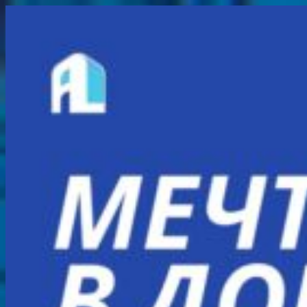
Перейти
к
содержимому