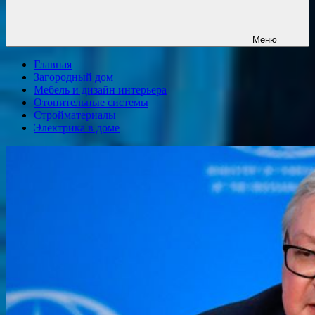
Меню
Главная
Загородный дом
Мебель и дизайн интерьера
Отопительные системы
Стройматериалы
Электрика в доме