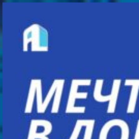
Перейти
к
содержимому