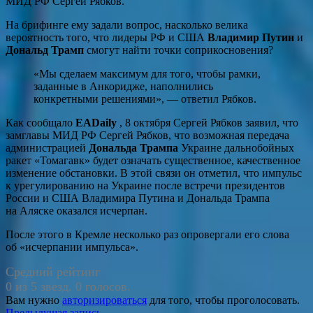
МИД РФ Сергей Рябков.
На брифинге ему задали вопрос, насколько велика
вероятность того, что лидеры РФ и США
Владимир Путин
и
Дональд Трамп
смогут найти точки соприкосновения?
«Мы сделаем максимум для того, чтобы рамки,
заданные в Анкоридже, наполнились
конкретными решениями», — ответил Рябков.
Как сообщало
EADaily
, 8 октября Сергей Рябков заявил, что
замглавы МИД РФ Сергей Рябков, что возможная передача
администрацией
Дональда Трампа
Украине дальнобойных
ракет «Томагавк» будет означать существенное, качественное
изменение обстановки. В этой связи он отметил, что импульс
к урегулированию на Украине после встречи президентов
России и США Владимира Путина и Дональда Трампа
на Аляске оказался исчерпан.
После этого в Кремле несколько раз опровергали его слова
об «исчерпании импульса».
Средний рейтинг
0 из 5 звезд. 0 голосов.
Вам нужно
авторизироваться
для того, чтобы проголосовать.
Предыдущая запись