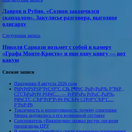
Навигация
по
Лавров и Рубио. «Созвон закончился
записям
скандалом». Закулисье разговора, выгодное
олигарху
Следующая запись
Николя Саркози возьмет с собой в камеру
«Графа Монте-Кристо» и еще одну книгу — вот
какую
Свежие записи
Праздники 8 августа 2026 года
РћРґРёРЅРЅР°РґС†Р°С‚СЊ Р¶РёС‚РµР»РµР№ Р”РќР ,
СЃСЂРµРґРё РЅРёС… — РґРІРѕРµ РґРµС‚РµР№,
РїРѕСЃС‚СЂР°РґР°Р»Рё РїСЂРё СѓРґР°СЂР°С…
Р‘РџР›Рђ
Токсичность и непопулярность: почему соратники
Мерца задумались о его возможной отставке
Сооснователь «Википедии» назвал ресурс органом
пропаганды ЦРУ
В аэропорту Оренбурга сняли временные ограничения