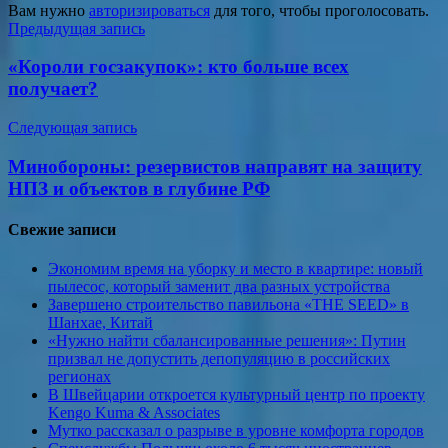
Вам нужно
авторизироваться
для того, чтобы проголосовать.
Навигация
Предыдущая запись
по
«Короли госзакупок»: кто больше всех
записям
получает?
Следующая запись
Минобороны: резервистов направят на защиту
НПЗ и объектов в глубине РФ
Свежие записи
Экономим время на уборку и место в квартире: новый
пылесос, который заменит два разных устройства
Завершено строительство павильона «THE SEED» в
Шанхае, Китай
«Нужно найти сбалансированные решения»: Путин
призвал не допустить депопуляцию в российских
регионах
В Швейцарии откроется культурный центр по проекту
Kengo Kuma & Associates
Мутко рассказал о разрыве в уровне комфорта городов