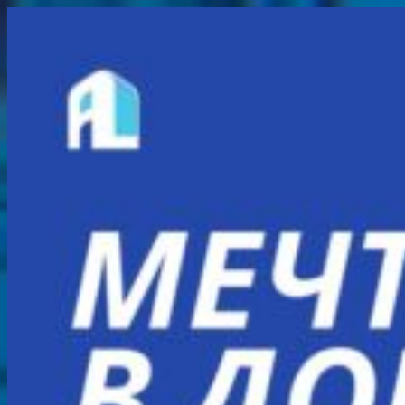
Перейти
к
содержимому