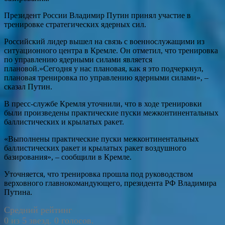
Президент России Владимир Путин принял участие в
тренировке стратегических ядерных сил.
Российский лидер вышел на связь с военнослужащими из
ситуационного центра в Кремле. Он отметил, что тренировка
по управлению ядерными силами является
плановой.»Сегодня у нас плановая, как я это подчеркнул,
плановая тренировка по управлению ядерными силами», –
сказал Путин.
В пресс-службе Кремля уточнили, что в ходе тренировки
были произведены практические пуски межконтинентальных
баллистических и крылатых ракет.
«Выполнены практические пуски межконтинентальных
баллистических ракет и крылатых ракет воздушного
базирования», – сообщили в Кремле.
Уточняется, что тренировка прошла под руководством
верховного главнокомандующего, президента РФ Владимира
Путина.
Средний рейтинг
0 из 5 звезд. 0 голосов.