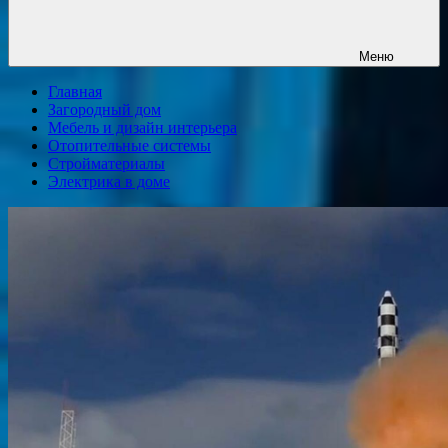
Меню
Главная
Загородный дом
Мебель и дизайн интерьера
Отопительные системы
Стройматериалы
Электрика в доме