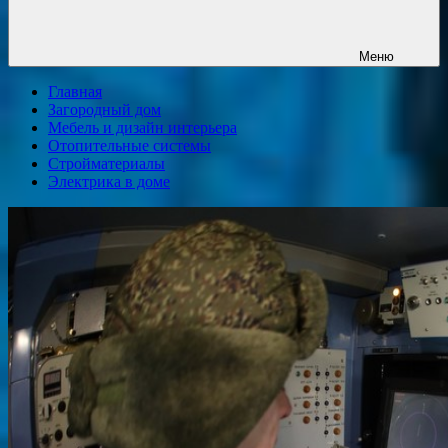
Меню
Главная
Загородный дом
Мебель и дизайн интерьера
Отопительные системы
Стройматериалы
Электрика в доме