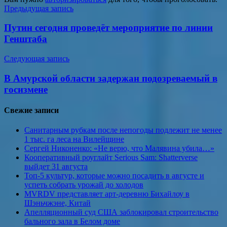
Навигация
Предыдущая запись
по
Путин сегодня проведёт мероприятие по линии
записям
Генштаба
Следующая запись
В Амурской области задержан подозреваемый в
госизмене
Свежие записи
Санитарным рубкам после непогоды подлежит не менее
1 тыс. га леса на Вилейщине
Сергей Никоненко: «Не верю, что Малявина убила…»
Кооперативный роуглайт Serious Sam: Shatterverse
выйдет 31 августа
Топ-5 культур, которые можно посадить в августе и
успеть собрать урожай до холодов
MVRDV представляет арт-деревню Бихайлоу в
Шэньчжэне, Китай
Апелляционный суд США заблокировал строительство
бального зала в Белом доме