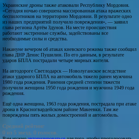
Украинские дроны также атаковали Республику Мордовия.
«Сегодня ночью совершена массированная атака вражеских
беспилотников на территорию Мордовии. В результате одно
из наших предприятий получило повреждения», — заявил
глава региона Артём Здунов. На месте происшествия
работают экстренные службы, задействованы все
необходимые силы и средства.
Накануне вечером об атаках киевского режима также сообщил
глава ДНР Денис Пушилин. По его данным, в результате
ударов БПЛА пострадали четыре мирных жителя.
На автодороге Светлодарск — Новолуганское вследствие
атаки ударного БПЛА на автомобиль тяжело ранен мужчина
1980 года рождения. Ранения средней степени тяжести
получили женщина 1950 года рождения и мужчина 1949 года
рождения.
Ещё одна женщина, 1963 года рождения, пострадала при атаке
дрона в Красногвардейском районе Макеевки. Там же
повреждены пять жилых домостроений и автомобиль.
Средний рейтинг
0 из 5 звезд. 0 голосов.
Вам нужно
авторизироваться
для того, чтобы проголосовать.