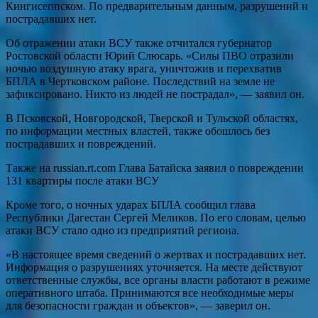
Кингисеппском. По предварительным данным, разрушений и
пострадавших нет.
Об отражении атаки ВСУ также отчитался губернатор
Ростовской области Юрий Слюсарь. «Силы ПВО отразили
ночью воздушную атаку врага, уничтожив и перехватив
БПЛА в Чертковском районе. Последствий на земле не
зафиксировано. Никто из людей не пострадал», — заявил он.
В Псковской, Новгородской, Тверской и Тульской областях,
по информации местных властей, также обошлось без
пострадавших и повреждений.
Также на russian.rt.com Глава Батайска заявил о повреждении
131 квартиры после атаки ВСУ
Кроме того, о ночных ударах БПЛА сообщил глава
Республики Дагестан Сергей Меликов. По его словам, целью
атаки ВСУ стало одно из предприятий региона.
«В настоящее время сведений о жертвах и пострадавших нет.
Информация о разрушениях уточняется. На месте действуют
ответственные службы, все органы власти работают в режиме
оперативного штаба. Принимаются все необходимые меры
для безопасности граждан и объектов», — заверил он.