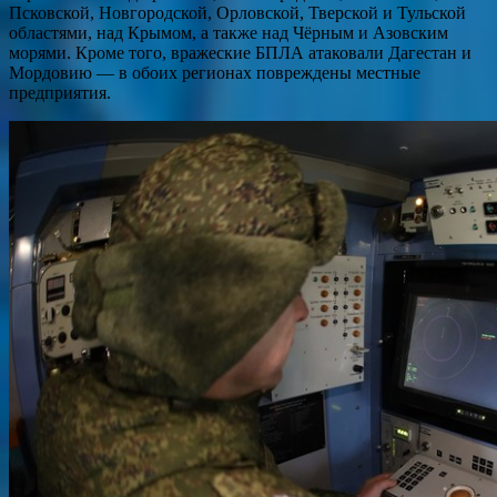
Псковской, Новгородской, Орловской, Тверской и Тульской
областями, над Крымом, а также над Чёрным и Азовским
морями. Кроме того, вражеские БПЛА атаковали Дагестан и
Мордовию — в обоих регионах повреждены местные
предприятия.