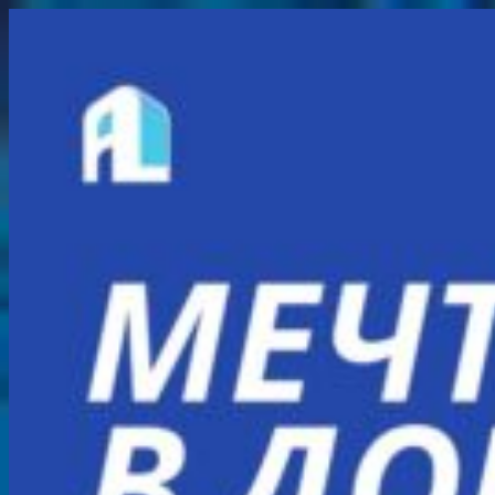
Перейти
к
содержимому