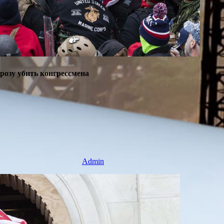
озу убить конгрессмена
Admin