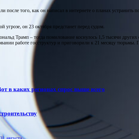
и после того, как он написал в интернете о планах устранить 
 угрозе, он 23 октября предстанет перед судом.
альд Трамп – тогда помилование коснулось 1,5 тысячи других ф
овании работе госструктур и приговорили к 21 месяцу тюрьмы.
Вот в каких регионах спрос выше всего
строительству
31 августа