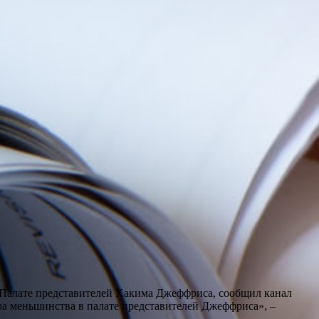
 Палате представителей Хакима Джеффриса, сообщил канал
а меньшинства в палате представителей Джеффриса», –