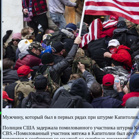
Мужчину, который был в первых рядах при штурме Капитолия, б
Полиция США задержала помилованного участника штурма Капи
CBS.»Помилованный участник мятежа в Капитолии был арестов
говорится в сообщении со ссылкой на судебные документы.