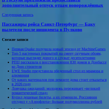
записям
дополнительный отпуск отцам новорождённых
Следующая запись
Пассажиры рейса Санкт-Петербург — Баку
вылетели после инцидента в Пулково
Свежие записи
Первая Quake получила новый эпизод от MachineGames
Топ-5 настенных покрытий на смену скучным обоям,
которые выглядят дорого и служат десятилетиями
РПЦ рассказала о восстановлении 830 домов в Донбассе
ко Дню строителя
EWE Studio представила обеденный стол из мрамора и
алюминия
От каких материалов при ремонте дома стоит отказаться
в 2026 году
Ловушка ожиданий: молодежь переживает «великий
романтический спад»
Купил дешевые билеты, а их отменили. Россиянин
отсудил у «Аэрофлота» больше полумиллиона рублей