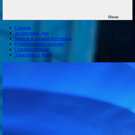
Меню
Главная
Загородный дом
Мебель и дизайн интерьера
Отопительные системы
Стройматериалы
Электрика в доме