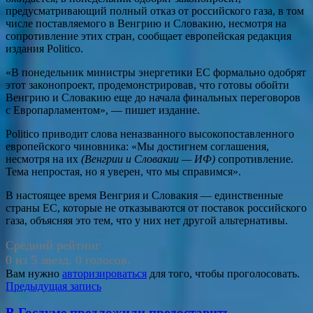
предусматривающий полный отказ от российского газа, в том
числе поставляемого в Венгрию и Словакию, несмотря на
сопротивление этих стран, сообщает европейская редакция
издания Politico.
«В понедельник министры энергетики ЕС формально одобрят
этот законопроект, продемонстрировав, что готовы обойти
Венгрию и Словакию еще до начала финальных переговоров
с Европарламентом», — пишет издание.
Politico приводит слова неназванного высокопоставленного
европейского чиновника: «Мы достигнем соглашения,
несмотря на их
(Венгрии и Словакии — ИФ)
сопротивление.
Тема непростая, но я уверен, что мы справимся».
В настоящее время Венгрия и Словакия — единственные
страны ЕС, которые не отказываются от поставок российского
газа, объясняя это тем, что у них нет другой альтернативы.
Средний рейтинг
0 из 5 звезд. 0 голосов.
Вам нужно
авторизироваться
для того, чтобы проголосовать.
Навигация
Предыдущая запись
по
В Госдуме предложили предоставить