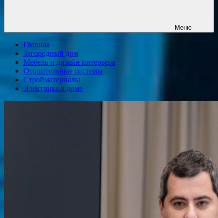
Меню
Главная
Загородный дом
Мебель и дизайн интерьера
Отопительные системы
Стройматериалы
Электрика в доме