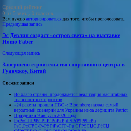
Средний рейтинг
0 из 5 звезд. 0 голосов.
Вам нужно
авторизироваться
для того, чтобы проголосовать.
Навигация
Предыдущая запись
по
Эс Девлин создаст «остров света» на выставке
записям
Homo Faber
Следующая запись
Завершено строительство спортивного центра в
Гуанчжоу, Китай
Свежие записи
Во благо страны: продолжается реализация масштабных
транспортных проектов
«24 ракеты прошли ПВО»: Bloomberg назвал самый
вероятный сценарий для Украины из-за дефицита Patriot
Праздники 9 августа 2026 года
РџР»СЏР¶Рё РІ Р“РµР»РµРЅРґР¶РёРєРµ
РѕС‚РєСЂС‹Р»Рё РїРѕСЃР»Рµ СЃРЅСЏС‚РёСЏ