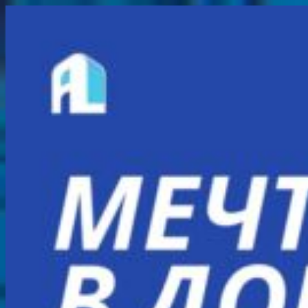
Перейти
к
содержимому