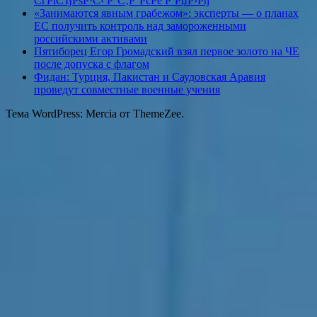
СѓРіСЂРѕР·С‹ Р°С‚Р°РєРё Р‘РџР›Рђ
«Занимаются явным грабежом»: эксперты — о планах
ЕС получить контроль над замороженными
российскими активами
Пятиборец Егор Громадский взял первое золото на ЧЕ
после допуска с флагом
Фидан: Турция, Пакистан и Саудовская Аравия
проведут совместные военные учения
Тема WordPress: Mercia от ThemeZee.