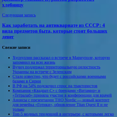
записям
хлебницу
Следующая запись
Как заработать на антиквариате из СССР: 4
вида предметов быта, которые стоят больших
денег
Свежие записи
Хуснуллин рассказал о встрече в Мариуполе, которую
запомнил на всю жизнь
Вучич поддержал территориальную целостность
Украины на встрече с Зеленским
Стало известно, что будет с российскими военными
базами в Сирии
В РФ на 54% подскочил спрос на трактористов
Компания «Квадрат-С» с брендами «Витамир» и
«Тетралаб» приняла участие в конференции для врачей
Анонсы с презентации THQ Nordic — новый контент
для ремейка «Готики», обновление Titan Quest II и не
только
Топ-5 модных тенденций в интерьере, с которыми легко