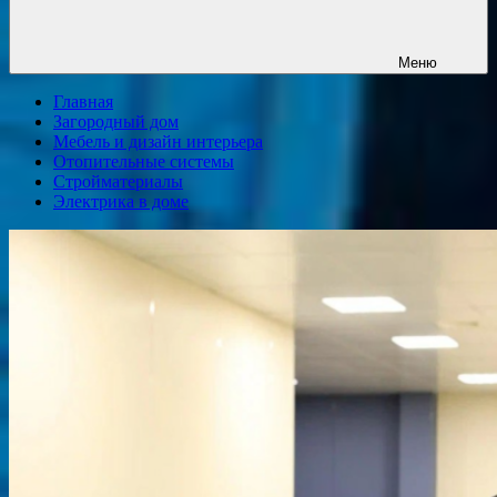
Меню
Главная
Загородный дом
Мебель и дизайн интерьера
Отопительные системы
Стройматериалы
Электрика в доме