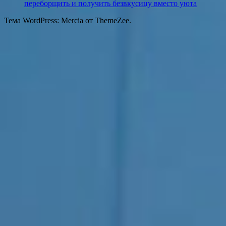
переборщить и получить безвкусицу вместо уюта
Тема WordPress: Mercia от ThemeZee.