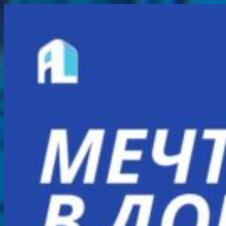
Перейти
к
содержимому