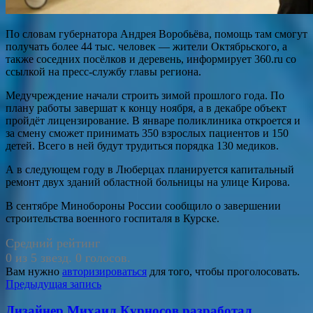
По словам губернатора Андрея Воробьёва, помощь там смогут
получать более 44 тыс. человек — жители Октябрьского, а
также соседних посёлков и деревень, информирует 360.ru со
ссылкой на пресс-службу главы региона.
Медучреждение начали строить зимой прошлого года. По
плану работы завершат к концу ноября, а в декабре объект
пройдёт лицензирование. В январе поликлиника откроется и
за смену сможет принимать 350 взрослых пациентов и 150
детей. Всего в ней будут трудиться порядка 130 медиков.
А в следующем году в Люберцах планируется капитальный
ремонт двух зданий областной больницы на улице Кирова.
В сентябре Минобороны России сообщило о завершении
строительства военного госпиталя в Курске.
Средний рейтинг
0 из 5 звезд. 0 голосов.
Вам нужно
авторизироваться
для того, чтобы проголосовать.
Навигация
Предыдущая запись
по
Дизайнер Михаил Курносов разработал