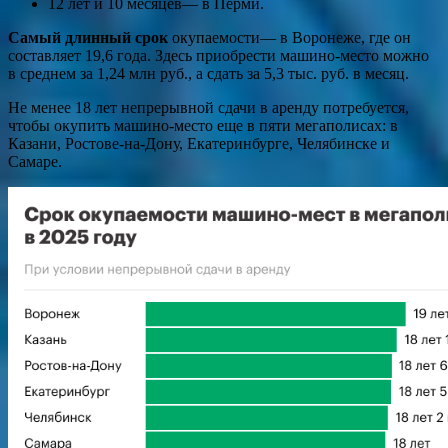
12 лет и 10 месяцев— в Перми.
Самый длинный срок
окупаемости— в Воронеже, где он
составляет 19,6 года. Здесь приобрести машино-место можно
в среднем за 1,24 млн руб., а сдать за 5,3 тыс. руб. в месяц.
Не менее 18 лет непрерывной сдачи в аренду потребуется,
чтобы окупить машино-место еще в пяти мегаполисах: в
Казани, Ростове-на-Дону, Екатеринбурге, Челябинске и
Самаре.