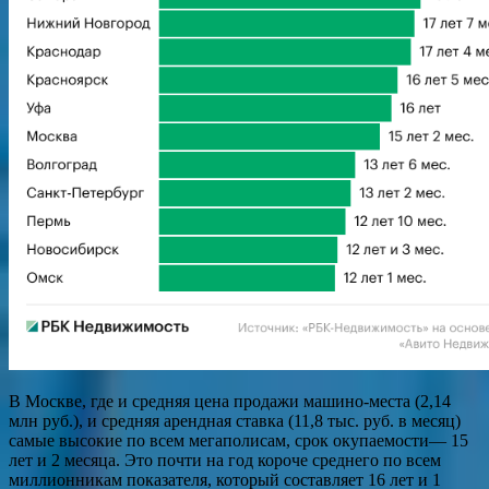
В Москве, где и средняя цена продажи машино-места (2,14
млн руб.), и средняя арендная ставка (11,8 тыс. руб. в месяц)
самые высокие по всем мегаполисам, срок окупаемости— 15
лет и 2 месяца. Это почти на год короче среднего по всем
миллионникам показателя, который составляет 16 лет и 1