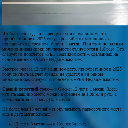
Чтобы за счет сдачи в аренду окупить машино-место,
приобретенное в 2025 году, в российских мегаполисах
понадобится в среднем 16 лет и 1 месяц. При этом по разным
миллионникам сроки окупаемости отличаются в 1,6 раза. Это
следует из подсчетов «РБК Недвижимости», сделанных на
основе данных «Авито Недвижимости».
Быстрее, чем за 12 лет, машино-место, приобретенное в 2025
году, окупить за счет аренды не удастся ни в одном
миллионнике, следует из подсчетов «РБК Недвижимости».
Самый короткий срок
— в Омске: 12 лет и 1 месяц. Здесь
купить машино-место можно в среднем за 1,09 млн руб., а
арендовать за 7,5 тыс. руб. в месяц.
Не более чем 13 лет займет окупаемость парковочного места
еще в двух мегаполисах:
12 лет и 3 месяца— в Новосибирске;