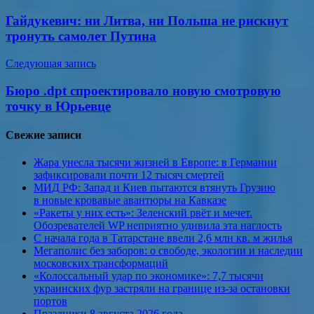
по
Гайдукевич: ни Литва, ни Польша не рискнут
записям
тронуть самолет Путина
Следующая запись
Бюро .dpt спроектировало новую смотровую
точку в Юрьевце
Свежие записи
Жара унесла тысячи жизней в Европе: в Германии
зафиксировали почти 12 тысяч смертей
МИД РФ: Запад и Киев пытаются втянуть Грузию
в новые кровавые авантюры на Кавказе
«Ракеты у них есть»: Зеленский рвёт и мечет.
Обозревателей WP неприятно удивила эта наглость
С начала года в Татарстане ввели 2,6 млн кв. м жилья
Мегаполис без заборов: о свободе, экологии и наследии
московских трансформаций
«Колоссальный удар по экономике»: 7,7 тысячи
украинских фур застряли на границе из-за остановки
портов
Праздники 8 августа 2026 года