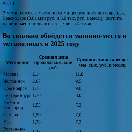
месяц.
В мегаполисе с самыми низкими ценами покупки и аренды,
Краснодаре (0,81 млн руб. и 3,9 тыс. руб. в месяц), окупить
машино-место получится за 17 лет и 4 месяца.
Во сколько обойдется машино-место в
мегаполисах в 2025 году
Средняя цена
Средняя ставка аренды
Мегаполис
продажи м/м, млн
м/м, тыс. руб. в месяц
руб.
Москва
2,14
11,8
Челябинск
2,07
9,5
Красноярск
1,78
9,0
Екатеринбург
1,76
8,0
Нижний
1,53
7,3
Новгород
Самара
1,50
7,0
Уфа
1,38
7,2
Ростов-на-
1,38
6,2