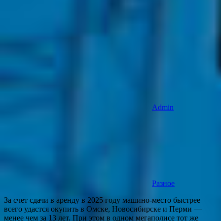
Admin
Разное
За счет сдачи в аренду в 2025 году машино-место быстрее
всего удастся окупить в Омске, Новосибирске и Перми —
менее чем за 13 лет. При этом в одном мегаполисе тот же