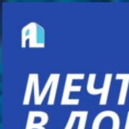
Перейти
к
содержимому