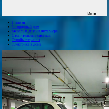
Меню
Главная
Загородный дом
Мебель и дизайн интерьера
Отопительные системы
Стройматериалы
Электрика в доме