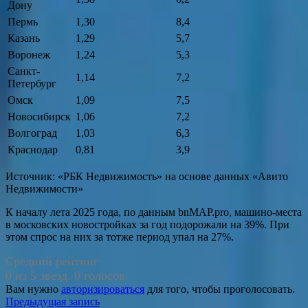
Дону
Пермь
1,30
8,4
Казань
1,29
5,7
Воронеж
1,24
5,3
Санкт-
1,14
7,2
Петербург
Омск
1,09
7,5
Новосибирск
1,06
7,2
Волгоград
1,03
6,3
Краснодар
0,81
3,9
Источник: «РБК Недвижимость» на основе данных «Авито
Недвижимости»
К началу лета 2025 года, по данным bnМAP.pro, машино-места
в московских новостройках за год подорожали на 39%. При
этом спрос на них за тотже период упал на 27%.
Средний рейтинг
0 из 5 звезд. 0 голосов.
Вам нужно
авторизироваться
для того, чтобы проголосовать.
Навигация
Предыдущая запись