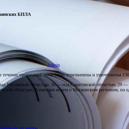
краинских БПЛА
Admin
 в течение прошедшей ночи были перехвачены и уничтожены 136
над Ростовской областью, 30 — над Саратовской областью, 29 
нежской областью, Азовским морем и Московским регионом, по 
тников за ночь