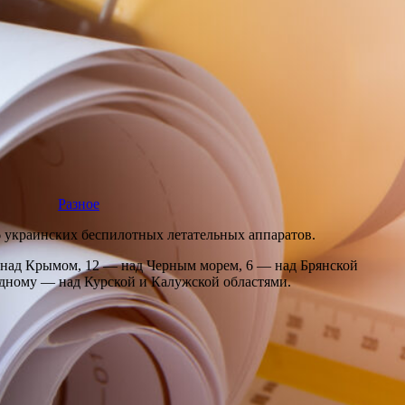
Разное
 украинских беспилотных летательных аппаратов.
— над Крымом, 12 — над Черным морем, 6 — над Брянской
одному — над Курской и Калужской областями.