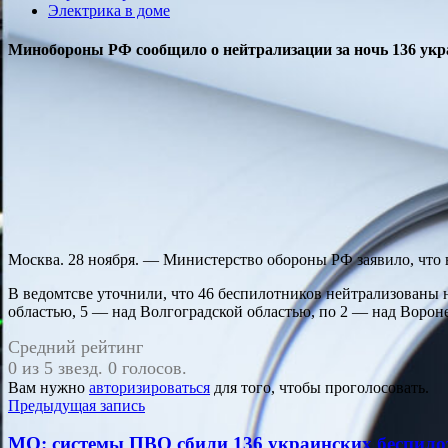
Электрика в доме
Минобороны РФ сообщило о нейтрализации за ночь 136 у
Москва. 28 ноября. — Министерство обороны РФ заявило, что
В ведомтсве уточнили, что 46 беспилотников нейтрализованы 
областью, 5 — над Волгоградской областью, по 2 — над Воро
Средний рейтинг
0 из 5 звезд. 0 голосов.
Вам нужно
авторизироваться
для того, чтобы проголосовать.
Навигация
Предыдущая запись
по
МО: системы ПВО сбили 136 украинских беспило