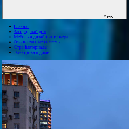
Меню
Главная
Загородный дом
Мебель и дизайн интерьера
Отопительные системы
Стройматериалы
Электрика в доме