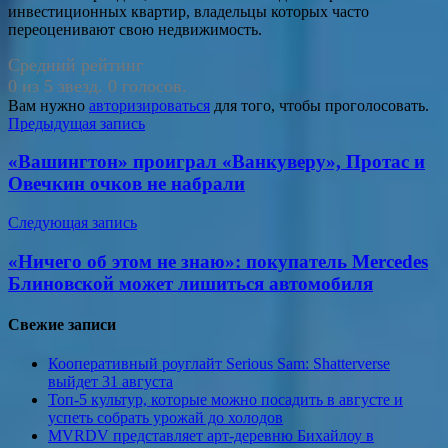
инвестиционных квартир, владельцы которых часто
переоценивают свою недвижимость.
Средний рейтинг
0 из 5 звезд. 0 голосов.
Вам нужно
авторизироваться
для того, чтобы проголосовать.
Навигация
Предыдущая запись
по
«Вашингтон» проиграл «Ванкуверу», Протас и
записям
Овечкин очков не набрали
Следующая запись
«Ничего об этом не знаю»: покупатель Mercedes
Блиновской может лишиться автомобиля
Свежие записи
Кооперативный роуглайт Serious Sam: Shatterverse
выйдет 31 августа
Топ-5 культур, которые можно посадить в августе и
успеть собрать урожай до холодов
MVRDV представляет арт-деревню Бихайлоу в