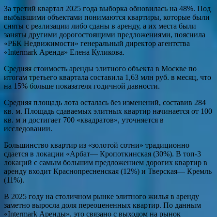
За третий квартал 2025 года выборка обновилась на 48%. Под
выбывшими объектами понимаются квартиры, которые были
сняты с реализации либо сданы в аренду, а их места были
заняты другими дорогостоящими предложениями, пояснила
«РБК Недвижимости» генеральный директор агентства
«Intermark Аренда» Елена Куликова.
Средняя стоимость аренды элитного объекта в Москве по
итогам третьего квартала составила 1,63 млн руб. в месяц, что
на 15% больше показателя годичной давности.
Средняя площадь лота осталась без изменений, составив 284
кв. м. Площадь сдаваемых элитных квартир начинается от 100
кв. м и достигает 700 «квадратов», уточняется в
исследовании.
Большинство квартир из «золотой сотни» традиционно
сдается в локации «Арбат— Кропоткинская (30%). В топ-3
локаций с самым большим предложением дорогих квартир в
аренду входит Краснопресненская (12%) и Тверская— Кремль
(11%).
В 2025 году на столичном рынке элитного жилья в аренду
заметно выросла доля переоцененных квартир. По данным
«Intermark Аренды», это связано с выходом на рынок