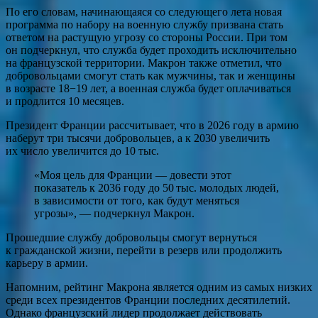
По его словам, начинающаяся со следующего лета новая
программа по набору на военную службу призвана стать
ответом на растущую угрозу со стороны России. При том
он подчеркнул, что служба будет проходить исключительно
на французской территории. Макрон также отметил, что
добровольцами смогут стать как мужчины, так и женщины
в возрасте 18−19 лет, а военная служба будет оплачиваться
и продлится 10 месяцев.
Президент Франции рассчитывает, что в 2026 году в армию
наберут три тысячи добровольцев, а к 2030 увеличить
их число увеличится до 10 тыс.
«Моя цель для Франции — довести этот
показатель к 2036 году до 50 тыс. молодых людей,
в зависимости от того, как будут меняться
угрозы», — подчеркнул Макрон.
Прошедшие службу добровольцы смогут вернуться
к гражданской жизни, перейти в резерв или продолжить
карьеру в армии.
Напомним, рейтинг Макрона является одним из самых низких
среди всех президентов Франции последних десятилетий.
Однако французский лидер продолжает действовать