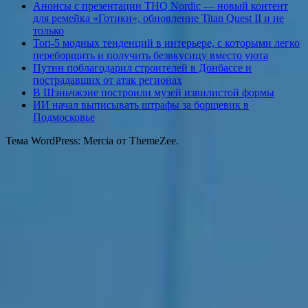
Анонсы с презентации THQ Nordic — новый контент
для ремейка «Готики», обновление Titan Quest II и не
только
Топ-5 модных тенденций в интерьере, с которыми легко
переборщить и получить безвкусицу вместо уюта
Путин поблагодарил строителей в Донбассе и
пострадавших от атак регионах
В Шэньчжэне построили музей извилистой формы
ИИ начал выписывать штрафы за борщевик в
Подмосковье
Тема WordPress: Mercia от ThemeZee.