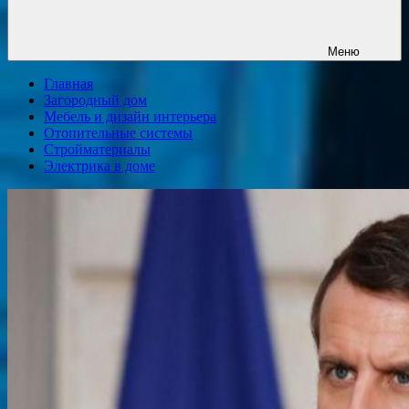
Меню
Главная
Загородный дом
Мебель и дизайн интерьера
Отопительные системы
Стройматериалы
Электрика в доме