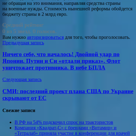
не обращая на это внимания, направляя средства страны
на военные нужды. Стоимость нынешней реформы обойдется
бюджету страны в 2 млрд евро.
Средний рейтинг
0 из 5 звезд. 0 голосов.
Вам нужно
авторизироваться
для того, чтобы проголосовать.
Навигация
Предыдущая запись
по
Ничего себе, что началось! Двойной удар по
записям
Японии. Путин и Си «отдали приказ». Флот
уничтожает противника. В небе БПЛА
Следующая запись
СМИ: последний проект плана США по Украине
скрывают от ЕС
Свежие записи
В РФ на 54% подскочил спрос на трактористов
Компания «Квадрат-С» с брендами «Витамир» и
«Тетралаб» приняла участие в конференции для врачей