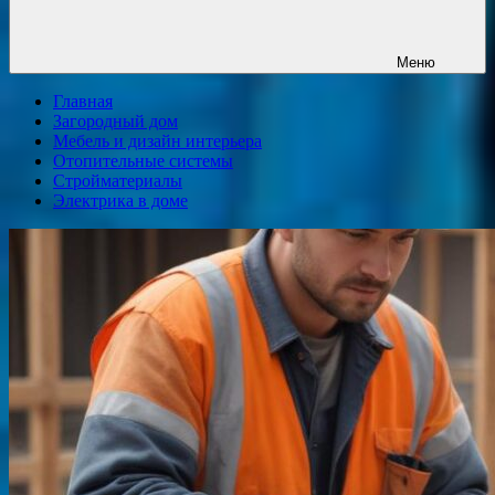
Меню
Главная
Загородный дом
Мебель и дизайн интерьера
Отопительные системы
Стройматериалы
Электрика в доме