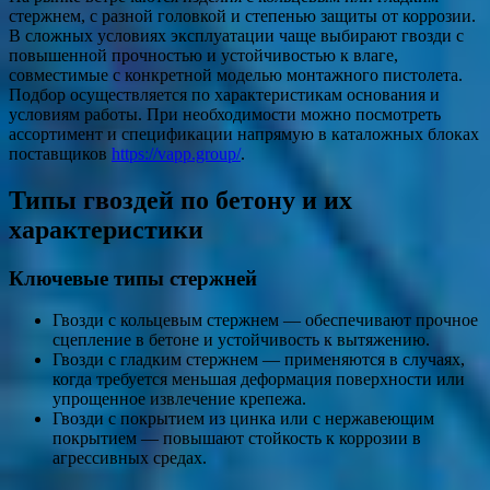
стержнем, с разной головкой и степенью защиты от коррозии.
В сложных условиях эксплуатации чаще выбирают гвозди с
повышенной прочностью и устойчивостью к влаге,
совместимые с конкретной моделью монтажного пистолета.
Подбор осуществляется по характеристикам основания и
условиям работы. При необходимости можно посмотреть
ассортимент и спецификации напрямую в каталожных блоках
поставщиков
https://vapp.group/
.
Типы гвоздей по бетону и их
характеристики
Ключевые типы стержней
Гвозди с кольцевым стержнем — обеспечивают прочное
сцепление в бетоне и устойчивость к вытяжению.
Гвозди с гладким стержнем — применяются в случаях,
когда требуется меньшая деформация поверхности или
упрощенное извлечение крепежа.
Гвозди с покрытием из цинка или с нержавеющим
покрытием — повышают стойкость к коррозии в
агрессивных средах.