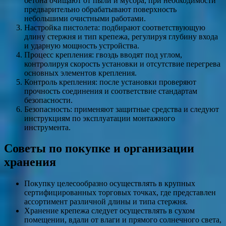
бетона очищают от пыли и мусора, при необходимости
предварительно обрабатывают поверхность
небольшими очистными работами.
Настройка пистолета: подбирают соответствующую
длину стержня и тип крепежа, регулируя глубину входа
и ударную мощность устройства.
Процесс крепления: гвоздь вводят под углом,
контролируя скорость установки и отсутствие перегрева
основных элементов крепления.
Контроль крепления: после установки проверяют
прочность соединения и соответствие стандартам
безопасности.
Безопасность: применяют защитные средства и следуют
инструкциям по эксплуатации монтажного
инструмента.
Советы по покупке и организации
хранения
Покупку целесообразно осуществлять в крупных
сертифицированных торговых точках, где представлен
ассортимент различной длины и типа стержня.
Хранение крепежа следует осуществлять в сухом
помещении, вдали от влаги и прямого солнечного света,