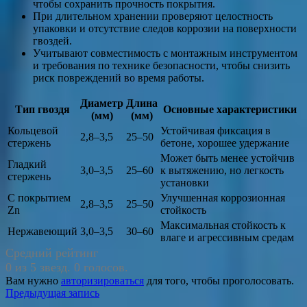
чтобы сохранить прочность покрытия.
При длительном хранении проверяют целостность
упаковки и отсутствие следов коррозии на поверхности
гвоздей.
Учитывают совместимость с монтажным инструментом
и требования по технике безопасности, чтобы снизить
риск повреждений во время работы.
Диаметр
Длина
Тип гвоздя
Основные характеристики
(мм)
(мм)
Кольцевой
Устойчивая фиксация в
2,8–3,5
25–50
стержень
бетоне, хорошее удержание
Может быть менее устойчив
Гладкий
3,0–3,5
25–60
к вытяжению, но легкость
стержень
установки
С покрытием
Улучшенная коррозионная
2,8–3,5
25–50
Zn
стойкость
Максимальная стойкость к
Нержавеющий
3,0–3,5
30–60
влаге и агрессивным средам
Средний рейтинг
0 из 5 звезд. 0 голосов.
Вам нужно
авторизироваться
для того, чтобы проголосовать.
Навигация
Предыдущая запись