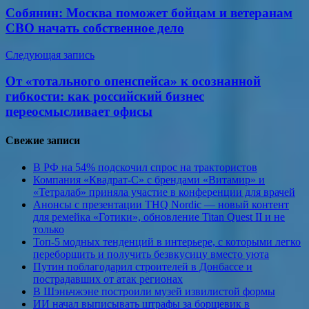
по
Собянин: Москва поможет бойцам и ветеранам
записям
СВО начать собственное дело
Следующая запись
От «тотального опенспейса» к осознанной
гибкости: как российский бизнес
переосмысливает офисы
Свежие записи
В РФ на 54% подскочил спрос на трактористов
Компания «Квадрат-С» с брендами «Витамир» и
«Тетралаб» приняла участие в конференции для врачей
Анонсы с презентации THQ Nordic — новый контент
для ремейка «Готики», обновление Titan Quest II и не
только
Топ-5 модных тенденций в интерьере, с которыми легко
переборщить и получить безвкусицу вместо уюта
Путин поблагодарил строителей в Донбассе и
пострадавших от атак регионах
В Шэньчжэне построили музей извилистой формы
ИИ начал выписывать штрафы за борщевик в