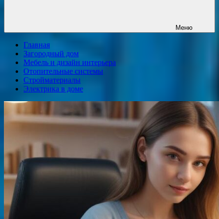
Меню
Главная
Загородный дом
Мебель и дизайн интерьера
Отопительные системы
Стройматериалы
Электрика в доме