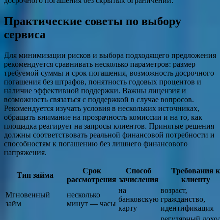
досрочного погашения без скрытых ограничений.
Практические советы по выбору
сервиса
Для минимизации рисков и выбора подходящего предложения
рекомендуется сравнивать несколько параметров: размер
требуемой суммы и срок погашения, возможность досрочного
погашения без штрафов, понятность годовых процентов и
наличие эффективной поддержки. Важны лицензия и
возможность связаться с поддержкой в случае вопросов.
Рекомендуется изучать условия в нескольких источниках,
обращать внимание на прозрачность комиссии и на то, как
площадка реагирует на запросы клиентов. Принятые решения
должны соответствовать реальной финансовой потребности и
способностям к погашению без лишнего финансового
напряжения.
Срок
Способ
Требования к
Тип займа
рассмотрения
зачисления
клиенту
на
возраст,
Мгновенный
несколько
банковскую
гражданство,
займ
минут — часы
карту
идентификация
регулярный доход