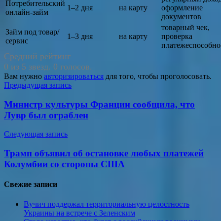
Потребительский
1–2 дня
на карту
оформление
онлайн‑займ
документов
товарный чек,
Займ под товар/
1–3 дня
на карту
проверка
сервис
платежеспособно
Средний рейтинг
0 из 5 звезд. 0 голосов.
Вам нужно
авторизироваться
для того, чтобы проголосовать.
Навигация
Предыдущая запись
по
Министр культуры Франции сообщила, что
записям
Лувр был ограблен
Следующая запись
Трамп объявил об остановке любых платежей
Колумбии со стороны США
Свежие записи
Вучич поддержал территориальную целостность
Украины на встрече с Зеленским